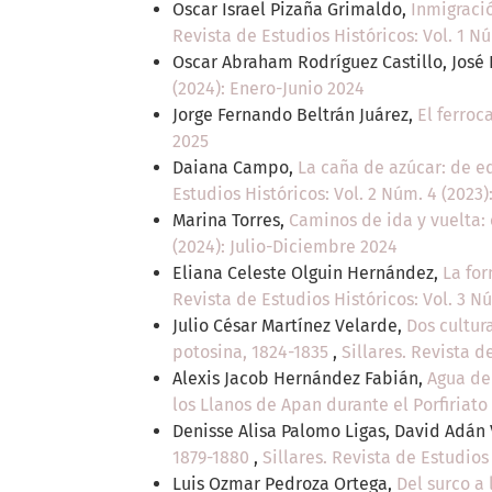
Oscar Israel Pizaña Grimaldo,
Inmigraci
Revista de Estudios Históricos: Vol. 1 Nú
Oscar Abraham Rodríguez Castillo, José
(2024): Enero-Junio 2024
Jorge Fernando Beltrán Juárez,
El ferroc
2025
Daiana Campo,
La caña de azúcar: de e
Estudios Históricos: Vol. 2 Núm. 4 (2023)
Marina Torres,
Caminos de ida y vuelta: 
(2024): Julio-Diciembre 2024
Eliana Celeste Olguin Hernández,
La for
Revista de Estudios Históricos: Vol. 3 N
Julio César Martínez Velarde,
Dos cultur
potosina, 1824-1835
,
Sillares. Revista d
Alexis Jacob Hernández Fabián,
Agua de
los Llanos de Apan durante el Porfiriato
Denisse Alisa Palomo Ligas, David Adán
1879-1880
,
Sillares. Revista de Estudios
Luis Ozmar Pedroza Ortega,
Del surco a