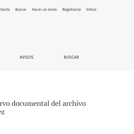
ntacto
Buscar
Hacer un envío
Registrarse
Entrar
co del municipio de Cadereyta Jiménez
AVISOS
BUSCAR
ervo documental del archivo
ez