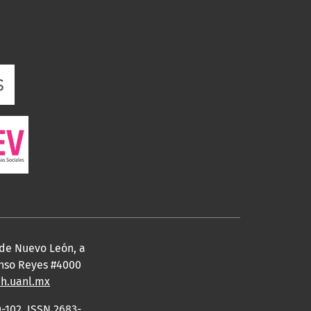
 de Nuevo León, a
fonso Reyes #4000
eh.uanl.mx
-102, ISSN 2683-