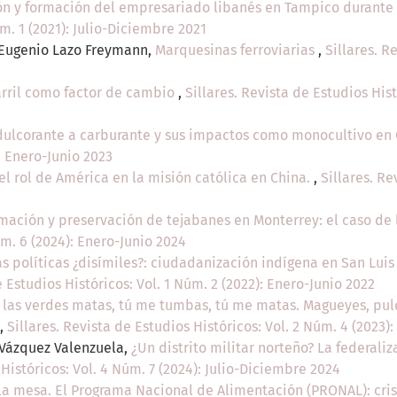
ón y formación del empresariado libanés en Tampico durante 
m. 1 (2021): Julio-Diciembre 2021
 Eugenio Lazo Freymann,
Marquesinas ferroviarias
,
Sillares. R
arril como factor de cambio
,
Sillares. Revista de Estudios Hist
dulcorante a carburante y sus impactos como monocultivo en 
: Enero-Junio 2023
el rol de América en la misión católica en China.
,
Sillares. Re
mación y preservación de tejabanes en Monterrey: el caso de 
úm. 6 (2024): Enero-Junio 2024
as políticas ¿disímiles?: ciudadanización indígena en San Luis
e Estudios Históricos: Vol. 1 Núm. 2 (2022): Enero-Junio 2022
 las verdes matas, tú me tumbas, tú me matas. Magueyes, pu
,
Sillares. Revista de Estudios Históricos: Vol. 2 Núm. 4 (2023)
 Vázquez Valenzuela,
¿Un distrito militar norteño? La federaliz
 Históricos: Vol. 4 Núm. 7 (2024): Julio-Diciembre 2024
 la mesa. El Programa Nacional de Alimentación (PRONAL): crisi