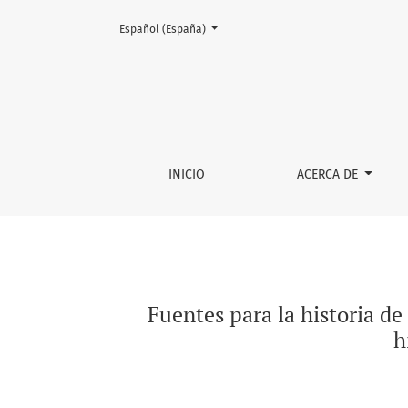
Cambiar el idioma. El actual es:
Español (España)
Fuentes para la historia de la industria esc
INICIO
ACERCA DE
Fuentes para la historia d
h