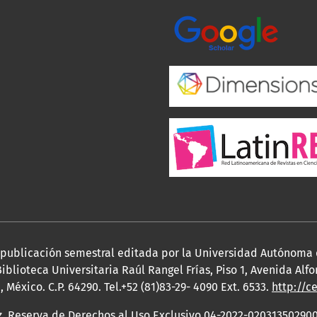
a publicación semestral editada por la Universidad Autónoma
iblioteca Universitaria Raúl Rangel Frías, Piso 1, Avenida Al
México. C.P. 64290. Tel.+52 (81)83-29- 4090 Ext. 6533.
http://c
z. Reserva de Derechos al Uso Exclusivo 04-2022-020313502900