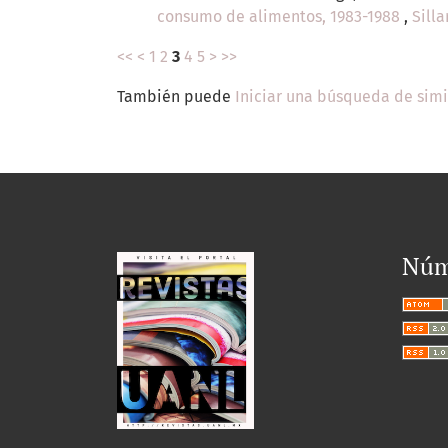
consumo de alimentos, 1983-1988
,
Silla
<<
<
1
2
3
4
5
>
>>
También puede
Iniciar una búsqueda de sim
Núm