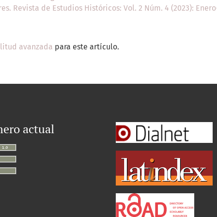
res. Revista de Estudios Históricos: Vol. 2 Núm. 4 (2023): Ener
ilitud avanzada
para este artículo.
ero actual