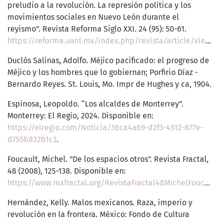
preludio a la revolución. La represión política y los
movimientos sociales en Nuevo León durante el
reyismo”. Revista Reforma Siglo XXI. 24 (95): 50-61.
https://reforma.uanl.mx/index.php/revista/article/view/655
Duclós Salinas, Adolfo. Méjico pacificado: el progreso de
Méjico y los hombres que lo gobiernan; Porfirio Díaz -
Bernardo Reyes. St. Louis, Mo. Impr de Hughes y ca, 1904.
Espinosa, Leopoldo. “Los alcaldes de Monterrey”.
Monterrey: El Regio, 2024. Disponible en:
https://elregio.com/Noticia/36ca4a69-d2f3-4512-877e-
d755b832b1c3
.
Foucault, Michel. "De los espacios otros". Revista Fractal,
48 (2008), 125-138. Disponible en:
https://www.mxfractal.org/RevistaFractal48MichelFoucault.html
Hernández, Kelly. Malos mexicanos. Raza, imperio y
revolución en la frontera. México: Fondo de Cultura