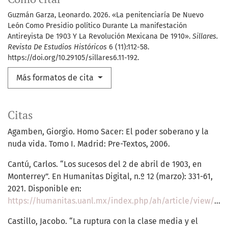
Guzmán Garza, Leonardo. 2026. «La penitenciaría De Nuevo
León Como Presidio político Durante La manifestación
Antireyista De 1903 Y La Revolución Mexicana De 1910».
Sillares.
Revista De Estudios Históricos
6 (11):112-58.
https://doi.org/10.29105/sillares6.11-192.
Más formatos de cita
Citas
Agamben, Giorgio. Homo Sacer: El poder soberano y la
nuda vida. Tomo I. Madrid: Pre-Textos, 2006.
Cantú, Carlos. “Los sucesos del 2 de abril de 1903, en
Monterrey”. En Humanitas Digital, n.º 12 (marzo): 331-61,
2021. Disponible en:
https://humanitas.uanl.mx/index.php/ah/article/view/830
Castillo, Jacobo. “La ruptura con la clase media y el