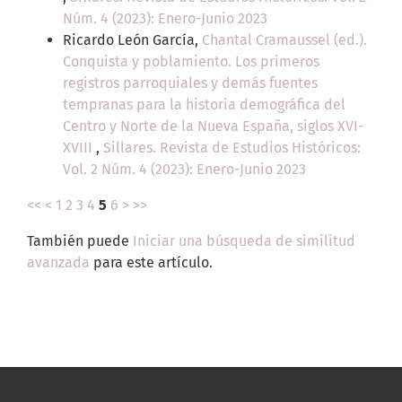
Núm. 4 (2023): Enero-Junio 2023
Ricardo León García,
Chantal Cramaussel (ed.).
Conquista y poblamiento. Los primeros
registros parroquiales y demás fuentes
tempranas para la historia demográfica del
Centro y Norte de la Nueva España, siglos XVI-
XVIII
,
Sillares. Revista de Estudios Históricos:
Vol. 2 Núm. 4 (2023): Enero-Junio 2023
<<
<
1
2
3
4
5
6
>
>>
También puede
Iniciar una búsqueda de similitud
avanzada
para este artículo.