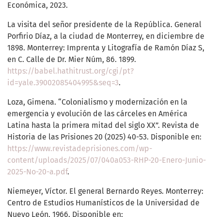
Económica, 2023.
La visita del señor presidente de la República. General
Porfirio Díaz, a la ciudad de Monterrey, en diciembre de
1898. Monterrey: Imprenta y Litografía de Ramón Díaz S,
en C. Calle de Dr. Mier Núm, 86. 1899.
https://babel.hathitrust.org/cgi/pt?
id=yale.39002085404995&seq=3
.
Loza, Gimena. “Colonialismo y modernización en la
emergencia y evolución de las cárceles en América
Latina hasta la primera mitad del siglo XX”. Revista de
Historia de las Prisiones 20 (2025) 40-53. Disponible en:
https://www.revistadeprisiones.com/wp-
content/uploads/2025/07/040a053-RHP-20-Enero-Junio-
2025-No-20-a.pdf
.
Niemeyer, Víctor. El general Bernardo Reyes. Monterrey:
Centro de Estudios Humanísticos de la Universidad de
Nuevo León, 1966. Disponible en: