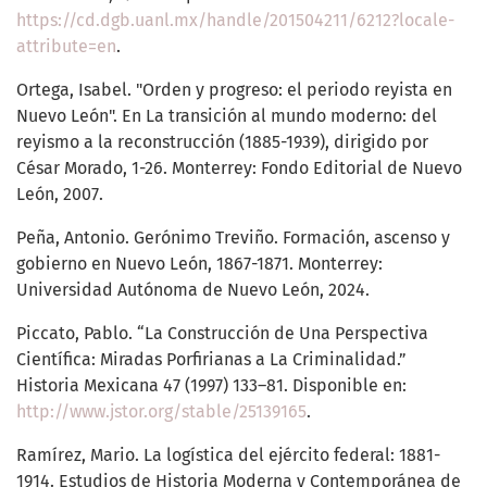
https://cd.dgb.uanl.mx/handle/201504211/6212?locale-
attribute=en
.
Ortega, Isabel. "Orden y progreso: el periodo reyista en
Nuevo León". En La transición al mundo moderno: del
reyismo a la reconstrucción (1885-1939), dirigido por
César Morado, 1-26. Monterrey: Fondo Editorial de Nuevo
León, 2007.
Peña, Antonio. Gerónimo Treviño. Formación, ascenso y
gobierno en Nuevo León, 1867-1871. Monterrey:
Universidad Autónoma de Nuevo León, 2024.
Piccato, Pablo. “La Construcción de Una Perspectiva
Científica: Miradas Porfirianas a La Criminalidad.”
Historia Mexicana 47 (1997) 133–81. Disponible en:
http://www.jstor.org/stable/25139165
.
Ramírez, Mario. La logística del ejército federal: 1881-
1914. Estudios de Historia Moderna y Contemporánea de