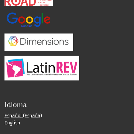
Idioma
Español (España)
English