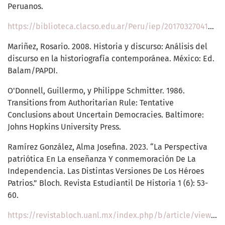
Peruanos.
https://biblioteca.clacso.edu.ar/Peru/iep/20170327041637/pdf_162.pdf
Mariñez, Rosario. 2008. Historia y discurso: Análisis del
discurso en la historiografía contemporánea. México: Ed.
Balam/PAPDI.
O'Donnell, Guillermo, y Philippe Schmitter. 1986.
Transitions from Authoritarian Rule: Tentative
Conclusions about Uncertain Democracies. Baltimore:
Johns Hopkins University Press.
Ramírez González, Alma Josefina. 2023. “La Perspectiva
patriótica En La enseñanza Y conmemoración De La
Independencia. Las Distintas Versiones De Los Héroes
Patrios.” Bloch. Revista Estudiantil De Historia 1 (6): 53-
60.
https://revistabloch.uanl.mx/index.php/b/article/view/122