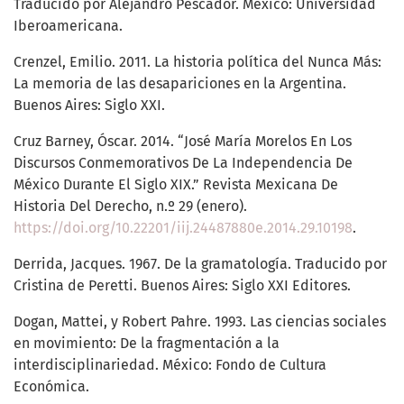
Traducido por Alejandro Pescador. México: Universidad
Iberoamericana.
Crenzel, Emilio. 2011. La historia política del Nunca Más:
La memoria de las desapariciones en la Argentina.
Buenos Aires: Siglo XXI.
Cruz Barney, Óscar. 2014. “José María Morelos En Los
Discursos Conmemorativos De La Independencia De
México Durante El Siglo XIX.” Revista Mexicana De
Historia Del Derecho, n.º 29 (enero).
https://doi.org/10.22201/iij.24487880e.2014.29.10198
.
Derrida, Jacques. 1967. De la gramatología. Traducido por
Cristina de Peretti. Buenos Aires: Siglo XXI Editores.
Dogan, Mattei, y Robert Pahre. 1993. Las ciencias sociales
en movimiento: De la fragmentación a la
interdisciplinariedad. México: Fondo de Cultura
Económica.