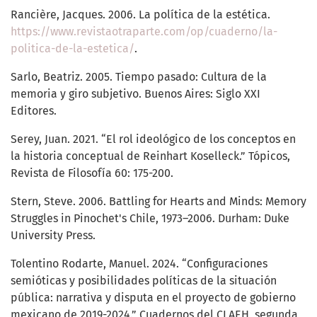
Rancière, Jacques. 2006. La política de la estética.
https://www.revistaotraparte.com/op/cuaderno/la-
politica-de-la-estetica/
.
Sarlo, Beatriz. 2005. Tiempo pasado: Cultura de la
memoria y giro subjetivo. Buenos Aires: Siglo XXI
Editores.
Serey, Juan. 2021. “El rol ideológico de los conceptos en
la historia conceptual de Reinhart Koselleck.” Tópicos,
Revista de Filosofía 60: 175-200.
Stern, Steve. 2006. Battling for Hearts and Minds: Memory
Struggles in Pinochet's Chile, 1973–2006. Durham: Duke
University Press.
Tolentino Rodarte, Manuel. 2024. “Configuraciones
semióticas y posibilidades políticas de la situación
pública: narrativa y disputa en el proyecto de gobierno
mexicano de 2019-2024.” Cuadernos del CLAEH, segunda