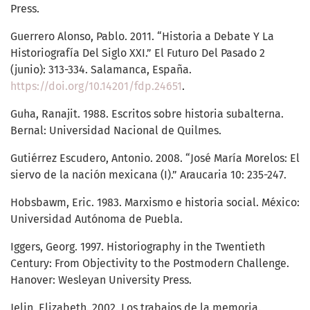
Press.
Guerrero Alonso, Pablo. 2011. “Historia a Debate Y La
Historiografía Del Siglo XXI.” El Futuro Del Pasado 2
(junio): 313-334. Salamanca, España.
https://doi.org/10.14201/fdp.24651
.
Guha, Ranajit. 1988. Escritos sobre historia subalterna.
Bernal: Universidad Nacional de Quilmes.
Gutiérrez Escudero, Antonio. 2008. “José María Morelos: El
siervo de la nación mexicana (I).” Araucaria 10: 235-247.
Hobsbawm, Eric. 1983. Marxismo e historia social. México:
Universidad Autónoma de Puebla.
Iggers, Georg. 1997. Historiography in the Twentieth
Century: From Objectivity to the Postmodern Challenge.
Hanover: Wesleyan University Press.
Jelin, Elizabeth. 2002. Los trabajos de la memoria.