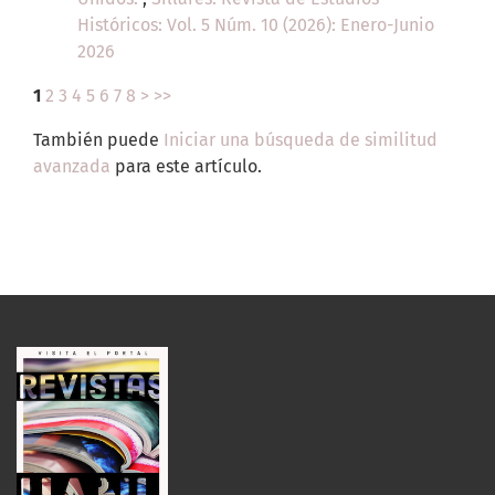
Históricos: Vol. 5 Núm. 10 (2026): Enero-Junio
2026
1
2
3
4
5
6
7
8
>
>>
También puede
Iniciar una búsqueda de similitud
avanzada
para este artículo.