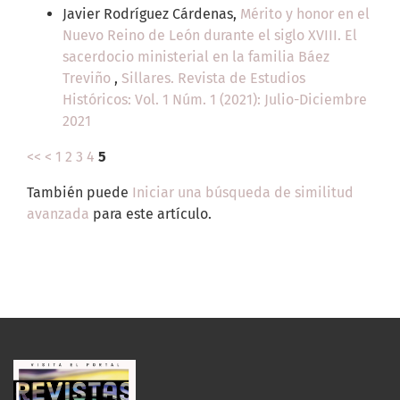
Javier Rodríguez Cárdenas,
Mérito y honor en el
Nuevo Reino de León durante el siglo XVIII. El
sacerdocio ministerial en la familia Báez
Treviño
,
Sillares. Revista de Estudios
Históricos: Vol. 1 Núm. 1 (2021): Julio-Diciembre
2021
<<
<
1
2
3
4
5
También puede
Iniciar una búsqueda de similitud
avanzada
para este artículo.