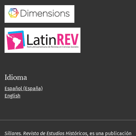
Idioma
Español (España)
English
Sillares. Revista de Estudios Históricos
, es una publicación