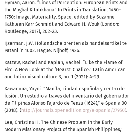
Hyman, Aaron. “Lines of Perception: European Prints and
the Mughal Kitābkhāna” In Prints in Translation, 1450–
1750: Image, Materiality, Space, edited by Suzanne
Kathleen Karr Schmidt and Edward H. Wouk (London:
Routledge, 2017), 202–23.
IJzerman, J.W. Hollandsche prenten als handelsartikel te
Patani in 1602. Hague: Nijhoff, 1926.
Katzew, Rachel and Kaplan, Rachel. “Like the Flame of
Fire: A New Look at the ‘Hearst’ Chalice.” Latin American
and latinx visual culture 3, no. 1 (2021): 4–29.
Kawamura, Yayoi. “Manila, ciudad española y centro de
fusión. Un estudio a través del inventario del gobernador
de Filipinas Alonso Fajardo de Tenza (1624),” e-Spania 30
(2018). (
http://journals.openedition.org/e-spania/27950)
.
Lee, Christina H. The Chinese Problem in the Early
Modern Missionary Project of the Spanish Philippines,”