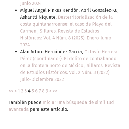
Junio 2024
Miguel Angel Pinkus Rendón, Abril Gonzalez-Ku,
Ashantti Niquete,
Desterritorialización de la
costa quintanarroense: el caso de Playa del
Carmen
,
Sillares. Revista de Estudios
Históricos: Vol. 4 Núm. 8 (2025): Enero-Junio
2024
Alan Arturo Hernández García,
Octavio Herrera
Pérez (coordinador). El delito de contrabando
en la frontera norte de México
,
Sillares. Revista
de Estudios Históricos: Vol. 2 Núm. 3 (2022):
Julio-Diciembre 2022
<<
<
1
2
3
4
5
6
7
8
9
>
>>
También puede
Iniciar una búsqueda de similitud
avanzada
para este artículo.