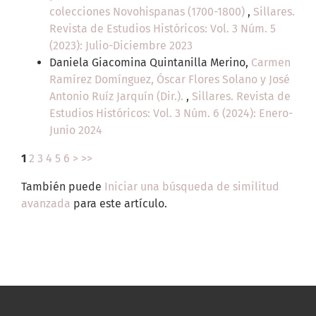
colecciones Novohispanas (1700-1800)
,
Sillares.
Revista de Estudios Históricos: Vol. 3 Núm. 5
(2023): Julio-Diciembre 2023
Daniela Giacomina Quintanilla Merino,
Carmen
Ramírez Domínguez, Óscar Flores Solano y José
Antonio Ruíz Jarquín (Dir.).
,
Sillares. Revista de
Estudios Históricos: Vol. 3 Núm. 6 (2024): Enero-
Junio 2024
1
2
3
4
5
6
>
>>
También puede
Iniciar una búsqueda de similitud
avanzada
para este artículo.