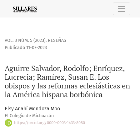
Aguirre Salvador, Rodolfo; Enríquez, Lucrecia; Ramírez, Sus
VOL. 3 NÚM. 5 (2023)
,
RESEÑAS
Publicado 11-07-2023
Aguirre Salvador, Rodolfo; Enríquez,
Lucrecia; Ramírez, Susan E. Los
obispos y las reformas eclesiásticas en
la América hispana borbónica
Elsy Anahí Mendoza Moo
El Colegio de Michoacán
https://orcid.org/0000-0003-1433-8080