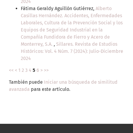
2024
Fátima Geraldy Aguillón Gutiérrez,
Alberto
Casillas Hernández. Accidentes, Enfermedades
Laborales, Cultura de la Prevención Social y los
Equipos de Seguridad Industrial en la
Compañía Fundidora de Fierro y Acero de
Monterrey, S.A.
,
Sillares. Revista de Estudios
Históricos: Vol. 4 Núm. 7 (2024): Julio-Diciembre
2024
<<
<
1
2
3
4
5
6
>
>>
También puede
Iniciar una búsqueda de similitud
avanzada
para este artículo.