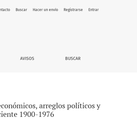
ntacto
Buscar
Hacer un envío
Registrarse
Entrar
presarios en Baja California. Atisbos desde la historia recien
AVISOS
BUSCAR
conómicos, arreglos políticos y
eciente 1900-1976