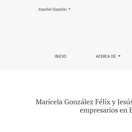
Cambiar el idioma. El actual es:
Español (España)
Maricela González Félix y Jesús Méndez Reyes 
INICIO
ACERCA DE
Maricela González Félix y Jesú
empresarios en B