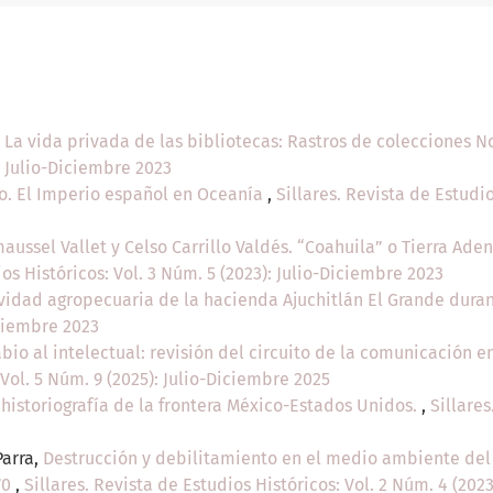
. La vida privada de las bibliotecas: Rastros de colecciones 
: Julio-Diciembre 2023
. El Imperio español en Oceanía
,
Sillares. Revista de Estudio
aussel Vallet y Celso Carrillo Valdés. “Coahuila” o Tierra Aden
ios Históricos: Vol. 3 Núm. 5 (2023): Julio-Diciembre 2023
vidad agropecuaria de la hacienda Ajuchitlán El Grande durant
iciembre 2023
abio al intelectual: revisión del circuito de la comunicación e
 Vol. 5 Núm. 9 (2025): Julio-Diciembre 2025
 historiografía de la frontera México-Estados Unidos.
,
Sillares
Parra,
Destrucción y debilitamiento en el medio ambiente del V
70
,
Sillares. Revista de Estudios Históricos: Vol. 2 Núm. 4 (202