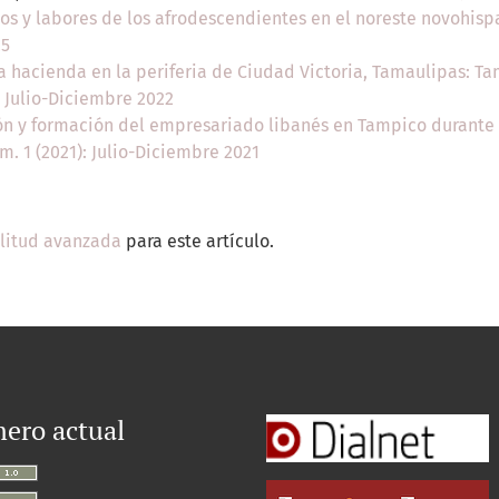
ios y labores de los afrodescendientes en el noreste novohis
25
a hacienda en la periferia de Ciudad Victoria, Tamaulipas: T
: Julio-Diciembre 2022
ón y formación del empresariado libanés en Tampico durante 
m. 1 (2021): Julio-Diciembre 2021
ilitud avanzada
para este artículo.
ero actual