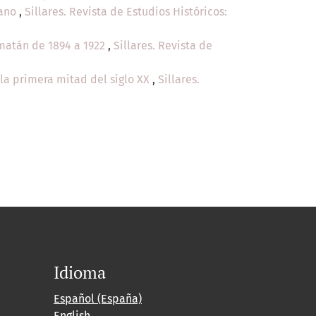
pano
,
Sillares. Revista de Estudios Históricos:
amatán de 1894 a 1922
,
Sillares. Revista de
la primera mitad del siglo XX
,
Sillares.
Idioma
Español (España)
English