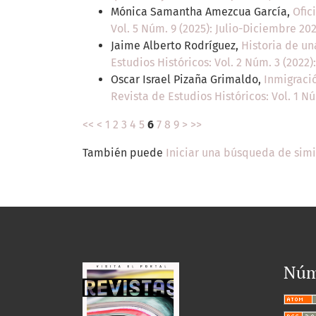
Mónica Samantha Amezcua García,
Ofic
Vol. 5 Núm. 9 (2025): Julio-Diciembre 20
Jaime Alberto Rodríguez,
Historia de un
Estudios Históricos: Vol. 2 Núm. 3 (2022)
Oscar Israel Pizaña Grimaldo,
Inmigraci
Revista de Estudios Históricos: Vol. 1 Nú
<<
<
1
2
3
4
5
6
7
8
9
>
>>
También puede
Iniciar una búsqueda de sim
Núm