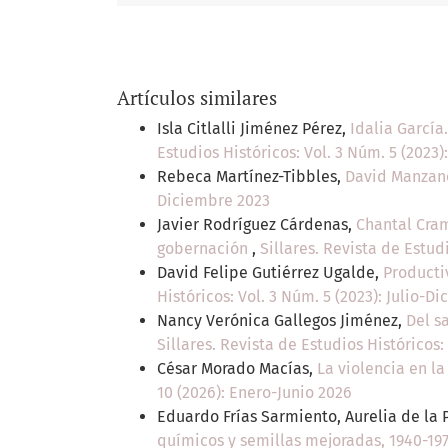
Artículos similares
Isla Citlalli Jiménez Pérez,
Idalia García
Estudios Históricos: Vol. 3 Núm. 5 (2023)
Rebeca Martínez-Tibbles,
David Manzano
Diciembre 2023
Javier Rodríguez Cárdenas,
Chantal Cram
gobernación
,
Sillares. Revista de Estud
David Felipe Gutiérrez Ugalde,
Producti
Históricos: Vol. 3 Núm. 5 (2023): Julio-D
Nancy Verónica Gallegos Jiménez,
Del s
Sillares. Revista de Estudios Históricos:
César Morado Macías,
La violencia en la
10 (2026): Enero-Junio 2026
Eduardo Frías Sarmiento, Aurelia de la 
químicos y semillas mejoradas, 1940-19