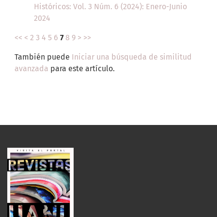
Históricos: Vol. 3 Núm. 6 (2024): Enero-Junio
2024
<<
<
2
3
4
5
6
7
8
9
>
>>
También puede
Iniciar una búsqueda de similitud
avanzada
para este artículo.