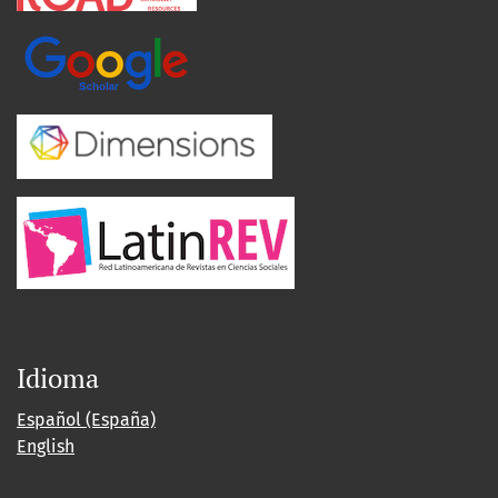
Idioma
Español (España)
English