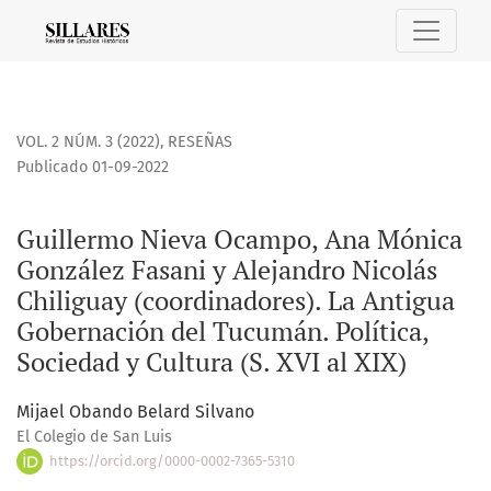
Guillermo Nieva Ocampo, Ana Mónica González Fasani y Aleja
VOL. 2 NÚM. 3 (2022)
,
RESEÑAS
Publicado 01-09-2022
Guillermo Nieva Ocampo, Ana Mónica
González Fasani y Alejandro Nicolás
Chiliguay (coordinadores). La Antigua
Gobernación del Tucumán. Política,
Sociedad y Cultura (S. XVI al XIX)
Mijael Obando Belard Silvano
El Colegio de San Luis
https://orcid.org/0000-0002-7365-5310