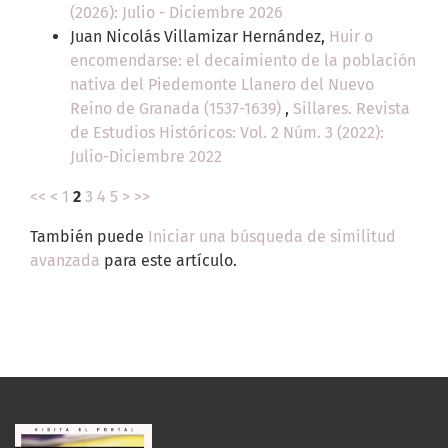
(2026): Julio - Diciembre 2026
Juan Nicolás Villamizar Hernández,
Huir o
encomendarse: el decaimiento de la población
nativa del Piedemonte Llanero del Nuevo
Reino de Granada (1537-1639)
,
Sillares. Revista
de Estudios Históricos: Vol. 2 Núm. 3 (2022):
Julio-Diciembre 2022
<<
<
1
2
3
4
5
>
>>
También puede
Iniciar una búsqueda de similitud
avanzada
para este artículo.