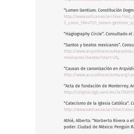
“Lumen Gentium. Constitución Dogmáti
http://www.vatican.va/archive/hist_
ii_const_19641121_lumen-gentium_s
“Hagiography Circle”. Consultado el
“Santos y beatos mexicanos”. Consul
http://www.arquidiocesisdepuebla.
mexicanos/beatos?start=20
.
“Causas de canonización en Arquidió
http://www.arquidiocesismty.org/c
“Acta de fundación de Monterrey. Ane
http://cdigital.dgb.uanl.mx/la/1020
“Catecismo de la Iglesia Católica”. C
http://www.vatican.va/archive/cate
Athié, Alberto. “Norberto Rivera o e
poder. Ciudad de México: Penguin 