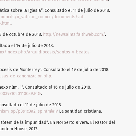
ca sobre la Iglesia”. Consultado el 11 de julio de 2018.
councils/ii_vatican_council/documents/vat-
p.html
.
 3 de octubre de 2018.
http://newsaints.faithweb.com/
.
tado el 14 de julio de 2018.
mx/index.php/arquidiocesis/santos-y-beatos-
cesis de Monterrey”. Consultado el 19 de julio de 2018.
ausas-de-canonizacion.php
.
xo núm. 1”. Consultado el 16 de julio de 2018.
110039/1020110039.PDF
.
onsultado el 11 de julio de 2018.
chism_sp/p3s1c3a2_sp.html#IV
La santidad cristiana.
l tótem de la impunidad”. En Norberto Rivera. El Pastor del
Random House, 2017.