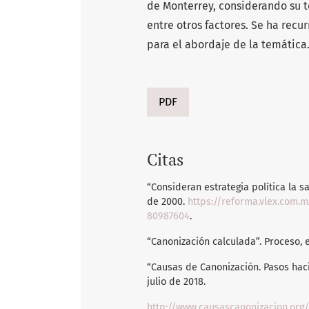
de Monterrey, considerando su t
entre otros factores. Se ha recu
para el abordaje de la temática
PDF
Citas
“Consideran estrategia política la s
de 2000.
https://reforma.vlex.com.m
80987604
.
“Canonización calculada”. Proceso, 
“Causas de Canonización. Pasos hacia
julio de 2018.
http://www.causascanonizacion.org