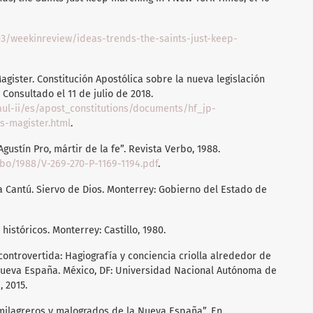
3/weekinreview/ideas-trends-the-saints-just-keep-
Magister. Constitución Apostólica sobre la nueva legislación
 Consultado el 11 de julio de 2018.
paul-ii/es/apost_constitutions/documents/hf_jp-
is-magister.html
.
ustín Pro, mártir de la fe”. Revista Verbo, 1988.
bo/1988/V-269-270-P-1169-1194.pdf
.
sa Cantú. Siervo de Dios. Monterrey: Gobierno del Estado de
históricos. Monterrey: Castillo, 1980.
controvertida: Hagiografía y conciencia criolla alrededor de
Nueva España. México, DF: Universidad Nacional Autónoma de
 2015.
 milagreros y malogrados de la Nueva España”. En