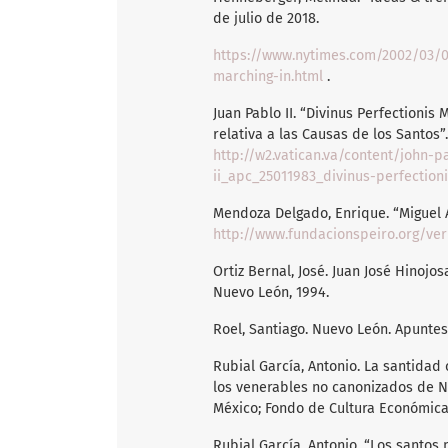
de julio de 2018.
https://www.nytimes.com/2002/03/0
marching-in.html
.
Juan Pablo II. “Divinus Perfectionis 
relativa a las Causas de los Santos”.
http://w2.vatican.va/content/john-
ii_apc_25011983_divinus-perfection
Mendoza Delgado, Enrique. “Miguel Ag
http://www.fundacionspeiro.org/ver
Ortiz Bernal, José. Juan José Hinojo
Nuevo León, 1994.
Roel, Santiago. Nuevo León. Apuntes 
Rubial García, Antonio. La santidad 
los venerables no canonizados de 
México; Fondo de Cultura Económica,
Rubial García, Antonio. “Los santos