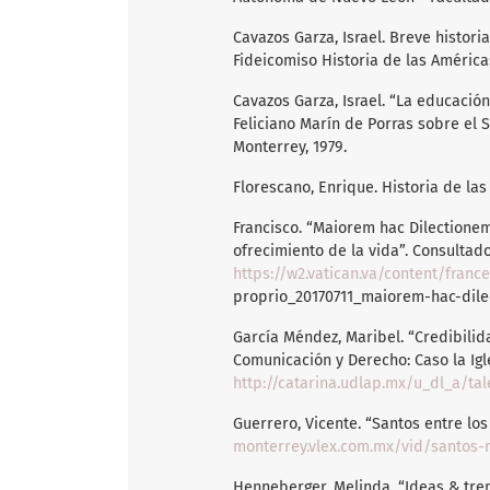
Cavazos Garza, Israel. Breve histori
Fideicomiso Historia de las América
Cavazos Garza, Israel. “La educació
Feliciano Marín de Porras sobre el S
Monterrey, 1979.
Florescano, Enrique. Historia de las
Francisco. “Maiorem hac Dilectionem
ofrecimiento de la vida”. Consultado 
https://w2.vatican.va/content/fra
proprio_20170711_maiorem-hac-dile
García Méndez, Maribel. “Credibilid
Comunicación y Derecho: Caso la Igl
http://catarina.udlap.mx/u_dl_a/t
Guerrero, Vicente. “Santos entre los
monterrey.vlex.com.mx/vid/santos-
Henneberger, Melinda. “Ideas & tren