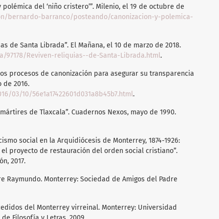
polémica del ‘niño cristero’”. Milenio, el 19 de octubre de
ion/bernardo-barranco/posteando/canonizacion-y-polemica-
ias de Santa Librada”. El Mañana, el 10 de marzo de 2018.
a/97178/Reviven-reliquias--de-Santa-Librada.html
.
los procesos de canonización para asegurar su transparencia
o de 2016.
016/03/10/56e1a17422601d031a8b45b7.html
.
os mártires de Tlaxcala”. Cuadernos Nexos, mayo de 1990.
icismo social en la Arquidiócesis de Monterrey, 1874-1926:
el proyecto de restauración del orden social cristiano”.
n, 2017.
e Raymundo. Monterrey: Sociedad de Amigos del Padre
ucedidos del Monterrey virreinal. Monterrey: Universidad
e Filosofía y Letras, 2009.