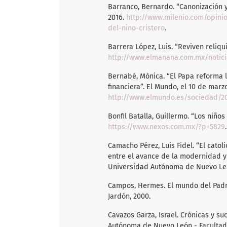
Barranco, Bernardo. “Canonización y 
2016.
http://www.milenio.com/opin
del-nino-cristero
.
Barrera López, Luis. “Reviven reliqu
http://www.elmanana.com.mx/notici
Bernabé, Mònica. “El Papa reforma 
financiera”. El Mundo, el 10 de marz
http://www.elmundo.es/sociedad/2
Bonfil Batalla, Guillermo. “Los niñ
https://www.nexos.com.mx/?p=5829
.
Camacho Pérez, Luis Fidel. “El catol
entre el avance de la modernidad y 
Universidad Autónoma de Nuevo Leó
Campos, Hermes. El mundo del Padr
Jardón, 2000.
Cavazos Garza, Israel. Crónicas y s
Autónoma de Nuevo León - Facultad d