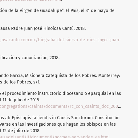
ión de la Virgen de Guadalupe”. El País, el 31 de mayo de
Causa Padre Juan José Hinojosa Cantú, 2018.
josacantu.com.mx/biografia-del-siervo-de-dios-cngo--juan-
ificación y canonización, 2018.
zondo García, Misionera Catequista de los Pobres. Monterrey:
 de los Pobres, s/f.
 el procedimiento instructorio diocesano o eparquial en las
 11 de julio de 2018.
saints/documents/rc_con_csaints_doc_20070517_sanctorummater_sp.html#INTRODUCCIÓN
s ab Episcopis faciendis in Causis Sanctorum. Constitución
arse en las investigaciones que hagan los obispos en las
 12 de julio de 2018.
causadeisanti/it/documenti/normae-servandae_es.html
.