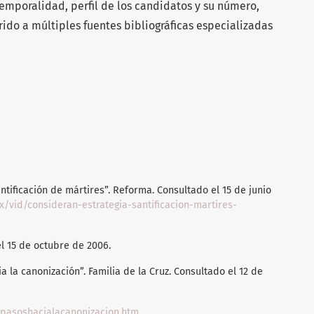
emporalidad, perfil de los candidatos y su número,
rrido a múltiples fuentes bibliográficas especializadas
.
antificación de mártires”. Reforma. Consultado el 15 de junio
x/vid/consideran-estrategia-santificacion-martires-
el 15 de octubre de 2006.
 la canonización”. Familia de la Cruz. Consultado el 12 de
/pasoshacialacanonizacion.htm
.