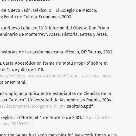
a de Nuevo León. México, DF: El Colegio de México;
s; Fondo de Cultura Económica, 2003.
n en Nuevo León, en 1813. Informe del Obispo Don Primo
eminario de Monterrey”. Actas. Historia, Letras y Artes.
 historias de la nación mexicana. México, DF: Taurus, 2002.
. Carta Apostólica en forma de ‘Motu Proprio’ sobre el
el 12 de julio de 2018.
ncesco/es/motu_proprio/documents/papa-francesco-motu
ctionem.html.
ad y opinión pública entre estudiantes de Ciencias de la
esia Católica”. Universidad de las Américas Puebla, 2004.
ales/documentos/lco/garcia_m_m/
capitulo3.pdf.
 regios”. El Norte, el 4 de febrero de 2001.
https://norte-
regios-78203979
.
ds; the Saints just keep marching in”. New York Times, el 16