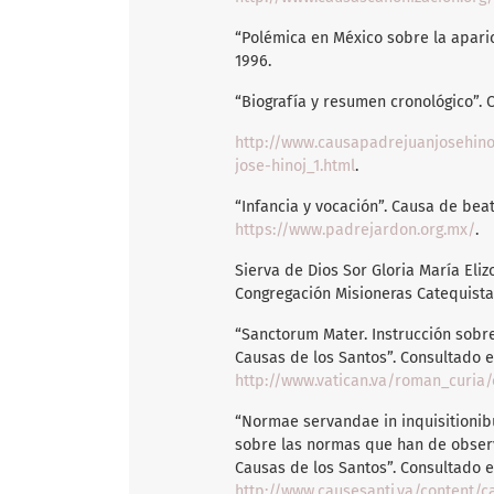
“Polémica en México sobre la aparic
1996.
“Biografía y resumen cronológico”. 
http://www.causapadrejuanjosehino
jose-hinoj_1.html
.
“Infancia y vocación”. Causa de beat
https://www.padrejardon.org.mx/
.
Sierva de Dios Sor Gloria María Eli
Congregación Misioneras Catequistas
“Sanctorum Mater. Instrucción sobre
Causas de los Santos”. Consultado el
http://www.vatican.va/roman_curia/congregations/c
“Normae servandae in inquisitionibu
sobre las normas que han de observ
Causas de los Santos”. Consultado el
http://www.causesanti.va/content/