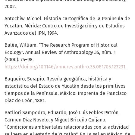
2002.
Antochiw, Michel. Historia cartográfica de la Península de
Yucatán. Mérida: Centro de Investigación y de Estudios
Avanzados del IPN, 1994.
Balée, William. “The Research Program of Historical
Ecology”. Annual Review of Anthropology 35, núm. 1
(2006): 75–98.
https://doi.org/10.1146/annurev.anthro.35.081705.123231
.
Baqueiro, Serapio. Reseña geográfica, histórica y
estadística del Estado de Yucatán desde los primitivos
tiempos de la Península. México: Imprenta de Francisco
Diaz de León, 1881.
Batllori Sampedro, Eduardo, José Luis Febles Patrón,
Carmen Díaz Novelo, y Miguel Briceño Quijano.
“Condiciones ambientales relacionadas con la actividad
salinera en el estado de Yucatán”. En La sal en México, de