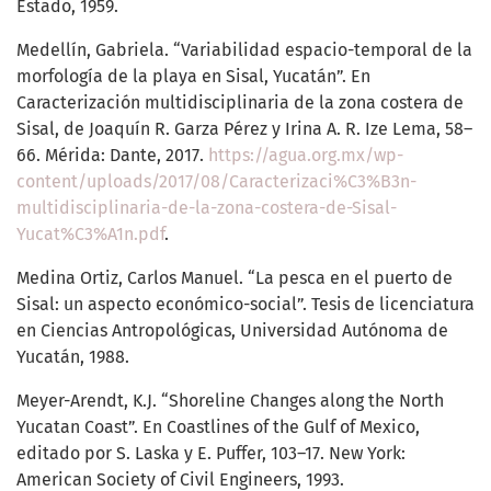
Estado, 1959.
Medellín, Gabriela. “Variabilidad espacio-temporal de la
morfología de la playa en Sisal, Yucatán”. En
Caracterización multidisciplinaria de la zona costera de
Sisal, de Joaquín R. Garza Pérez y Irina A. R. Ize Lema, 58–
66. Mérida: Dante, 2017.
https://agua.org.mx/wp-
content/uploads/2017/08/Caracterizaci%C3%B3n-
multidisciplinaria-de-la-zona-costera-de-Sisal-
Yucat%C3%A1n.pdf
.
Medina Ortiz, Carlos Manuel. “La pesca en el puerto de
Sisal: un aspecto económico-social”. Tesis de licenciatura
en Ciencias Antropológicas, Universidad Autónoma de
Yucatán, 1988.
Meyer-Arendt, K.J. “Shoreline Changes along the North
Yucatan Coast”. En Coastlines of the Gulf of Mexico,
editado por S. Laska y E. Puffer, 103–17. New York:
American Society of Civil Engineers, 1993.