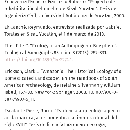
Echeverría Pacheco, Francisco Roberto. “Proyecto de
rehabilitación del muelle de Sisal, Yucatán”. Tesis de
Ingeniería Civil, Universidad Autónoma de Yucatán, 2006.
Ek Canché, Reymundo. entrevista realizada por Gabriel
Torales en Sisal, Yucatán, el 1 de marzo de 2018.
Ellis, Erle C. “Ecology in an Anthropogenic Biosphere”.
Ecological Monographs 85, núm. 3 (2015): 287–331.
https://doi.org/10.1890/14-2274.1
.
Erickson, Clark L. “Amazonia: The Historical Ecology of a
Domesticated Landscape”. En The Handbook of South
American Archaeology, de Helaine Silverman y William
Isbell, 157–83. New York: Springer, 2008. 10.1007/978-0-
387-74907-5_11.
Escalante Posse, Rocío. “Evidencia arqueológica pecio
ancla macuca, acercamiento a la limpieza dental del
siglo XVIII”. Tesis de licenciatura en arqueología,