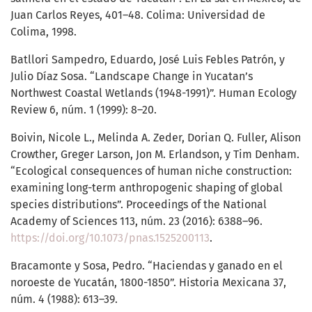
Juan Carlos Reyes, 401–48. Colima: Universidad de
Colima, 1998.
Batllori Sampedro, Eduardo, José Luis Febles Patrón, y
Julio Díaz Sosa. “Landscape Change in Yucatan’s
Northwest Coastal Wetlands (1948-1991)”. Human Ecology
Review 6, núm. 1 (1999): 8–20.
Boivin, Nicole L., Melinda A. Zeder, Dorian Q. Fuller, Alison
Crowther, Greger Larson, Jon M. Erlandson, y Tim Denham.
“Ecological consequences of human niche construction:
examining long-term anthropogenic shaping of global
species distributions”. Proceedings of the National
Academy of Sciences 113, núm. 23 (2016): 6388–96.
https://doi.org/10.1073/pnas.1525200113
.
Bracamonte y Sosa, Pedro. “Haciendas y ganado en el
noroeste de Yucatán, 1800-1850”. Historia Mexicana 37,
núm. 4 (1988): 613–39.