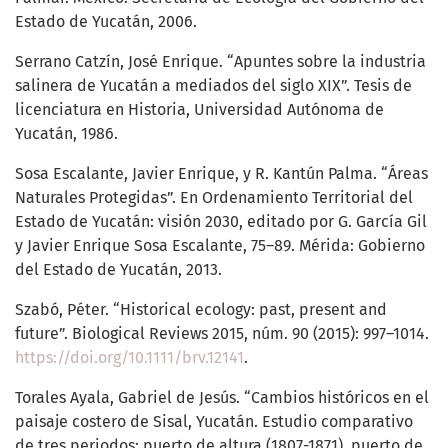
Estado de Yucatán, 2006.
Serrano Catzín, José Enrique. “Apuntes sobre la industria
salinera de Yucatán a mediados del siglo XIX”. Tesis de
licenciatura en Historia, Universidad Autónoma de
Yucatán, 1986.
Sosa Escalante, Javier Enrique, y R. Kantún Palma. “Áreas
Naturales Protegidas”. En Ordenamiento Territorial del
Estado de Yucatán: visión 2030, editado por G. García Gil
y Javier Enrique Sosa Escalante, 75–89. Mérida: Gobierno
del Estado de Yucatán, 2013.
Szabó, Péter. “Historical ecology: past, present and
future”. Biological Reviews 2015, núm. 90 (2015): 997–1014.
https://doi.org/10.1111/brv.12141
.
Torales Ayala, Gabriel de Jesús. “Cambios históricos en el
paisaje costero de Sisal, Yucatán. Estudio comparativo
de tres periodos: puerto de altura (1807-1871), puerto de