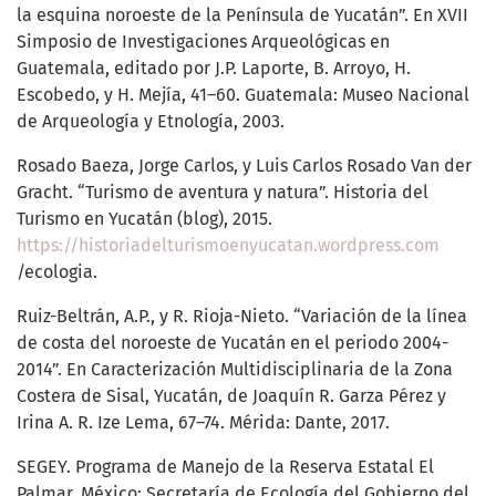
la esquina noroeste de la Península de Yucatán”. En XVII
Simposio de Investigaciones Arqueológicas en
Guatemala, editado por J.P. Laporte, B. Arroyo, H.
Escobedo, y H. Mejía, 41–60. Guatemala: Museo Nacional
de Arqueología y Etnología, 2003.
Rosado Baeza, Jorge Carlos, y Luis Carlos Rosado Van der
Gracht. “Turismo de aventura y natura”. Historia del
Turismo en Yucatán (blog), 2015.
https://historiadelturismoenyucatan.wordpress.com
/ecologia.
Ruiz-Beltrán, A.P., y R. Rioja-Nieto. “Variación de la línea
de costa del noroeste de Yucatán en el periodo 2004-
2014”. En Caracterización Multidisciplinaria de la Zona
Costera de Sisal, Yucatán, de Joaquín R. Garza Pérez y
Irina A. R. Ize Lema, 67–74. Mérida: Dante, 2017.
SEGEY. Programa de Manejo de la Reserva Estatal El
Palmar. México: Secretaría de Ecología del Gobierno del