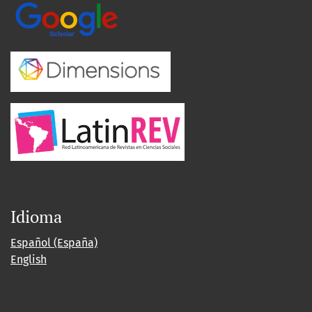
Idioma
Español (España)
English