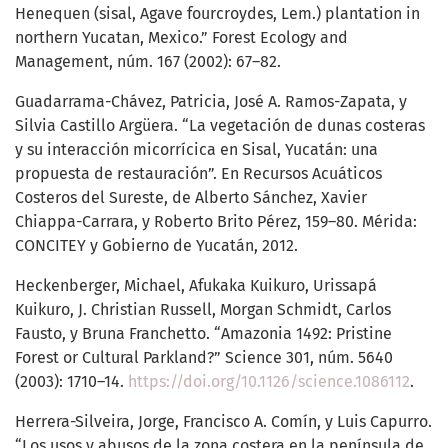
Henequen (sisal, Agave fourcroydes, Lem.) plantation in
northern Yucatan, Mexico.” Forest Ecology and
Management, núm. 167 (2002): 67–82.
Guadarrama-Chávez, Patricia, José A. Ramos-Zapata, y
Silvia Castillo Argüera. “La vegetación de dunas costeras
y su interacción micorrícica en Sisal, Yucatán: una
propuesta de restauración”. En Recursos Acuáticos
Costeros del Sureste, de Alberto Sánchez, Xavier
Chiappa-Carrara, y Roberto Brito Pérez, 159–80. Mérida:
CONCITEY y Gobierno de Yucatán, 2012.
Heckenberger, Michael, Afukaka Kuikuro, Urissapá
Kuikuro, J. Christian Russell, Morgan Schmidt, Carlos
Fausto, y Bruna Franchetto. “Amazonia 1492: Pristine
Forest or Cultural Parkland?” Science 301, núm. 5640
(2003): 1710–14.
https://doi.org/10.1126/science.1086112
.
Herrera-Silveira, Jorge, Francisco A. Comín, y Luis Capurro.
“Los usos y abusos de la zona costera en la península de