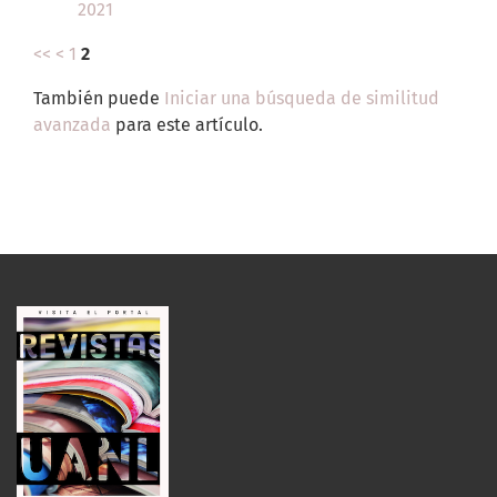
2021
<<
<
1
2
También puede
Iniciar una búsqueda de similitud
avanzada
para este artículo.