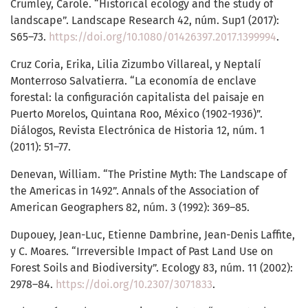
Crumley, Carole. “Historical ecology and the study of
landscape”. Landscape Research 42, núm. Sup1 (2017):
S65–73.
https://doi.org/10.1080/01426397.2017.1399994
.
Cruz Coria, Erika, Lilia Zizumbo Villareal, y Neptalí
Monterroso Salvatierra. “La economía de enclave
forestal: la configuración capitalista del paisaje en
Puerto Morelos, Quintana Roo, México (1902-1936)”.
Diálogos, Revista Electrónica de Historia 12, núm. 1
(2011): 51–77.
Denevan, William. “The Pristine Myth: The Landscape of
the Americas in 1492”. Annals of the Association of
American Geographers 82, núm. 3 (1992): 369–85.
Dupouey, Jean-Luc, Etienne Dambrine, Jean-Denis Laffite,
y C. Moares. “Irreversible Impact of Past Land Use on
Forest Soils and Biodiversity”. Ecology 83, núm. 11 (2002):
2978–84.
https://doi.org/10.2307/3071833
.