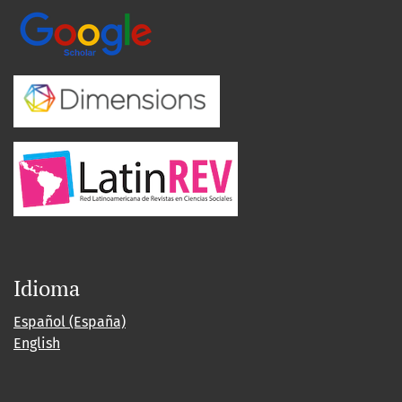
Idioma
Español (España)
English