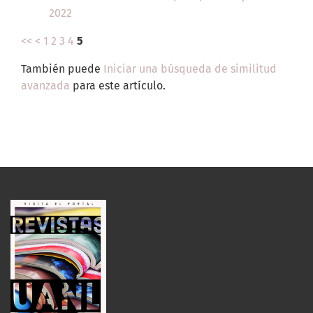
2022
<<
<
1
2
3
4
5
También puede
Iniciar una búsqueda de similitud
avanzada
para este artículo.