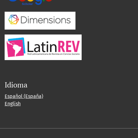
Idioma
Español (España)
English