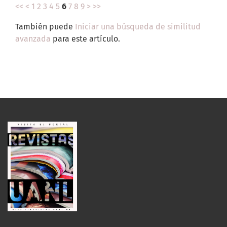
<<
<
1
2
3
4
5
6
7
8
9
>
>>
También puede
Iniciar una búsqueda de similitud
avanzada
para este artículo.