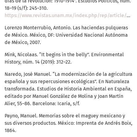
días de la revolución: 1910-1914”. Estudios Políticos, núm.
18–19 (s/f): 245–310.
https://www.revistas.unam.mx/index.php/rep/article/view/61106
Lorenzo Monterrubio, Antonio. Las haciendas pulqueras
de México. México, DF: Universidad Nacional Autónoma
de México, 2007.
Mink, Nicolaas. “It begins in the belly”. Environmental
History, núm. 14 (2019): 312–22.
Naredo, José Manuel. “La modernización de la agricultura
española y sus repercusiones ecológicas”. En Naturaleza
transformada. Estudios de Historia Ambiental en España,
editado por Manuel González de Molina y Joan Martín
Alier, 55–86. Barcelona: Icaria, s/f.
Payno, Manuel. Memorias sobre el maguey mexicano y
sus diversos productos. México: Imprenta de Andrés Boix,
1864.