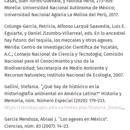
Casas, Juan Torres-Guevara, y Fabiola Parra, 273–309.
Morelia: Universidad Nacional Autónoma de México;
Universidad Nacional Agraria La Molina del Perú, 2017.
Colunga-García, Patricia, Alfonso Larqué Saavedra, Luis E.
Eguiarte, y Daniel Zizumbo-Villarreal, eds. En lo ancestral
hay futuro: del tequila, los mezcales y otros agaves.
Mérida: Centro de Investigación Científica de Yucatán,
A.C.; Consejo Nacional de Ciencia y Tecnología; Comisión
Nacional para el Conocimiento y Uso de la
Biodiversidad; Secretarpia de Medio Ambiente y
Recursos Naturales; Instituto Nacional de Ecología, 2007.
Gallini, Stefania. “¿Qué hay de histórico en la
Historiografía ambiental en América Latina?” Historia y
Memoria, núm. Número Especial (2020): 179–233.
https://revistas.uptc.edu.co/index.php/historia_memoria/article/view/11594/9642
García Mendoza, Abisaí J. “Los agaves en México”.
Ciencias, núm. 83 (2007): 14–23.