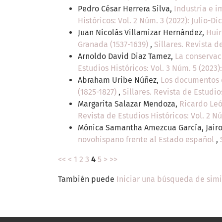
Pedro César Herrera Silva,
Industria e 
Históricos: Vol. 2 Núm. 3 (2022): Julio-D
Juan Nicolás Villamizar Hernández,
Huir
Granada (1537-1639)
,
Sillares. Revista d
Arnoldo David Diaz Tamez,
La conservac
Estudios Históricos: Vol. 3 Núm. 5 (2023)
Abraham Uribe Núñez,
Los documentos d
(1825-1827)
,
Sillares. Revista de Estudio
Margarita Salazar Mendoza,
Ricardo Leó
Revista de Estudios Históricos: Vol. 2 N
Mónica Samantha Amezcua García, Jair
novohispano frente al Estado español
,
<<
<
1
2
3
4
5
>
>>
También puede
Iniciar una búsqueda de sim