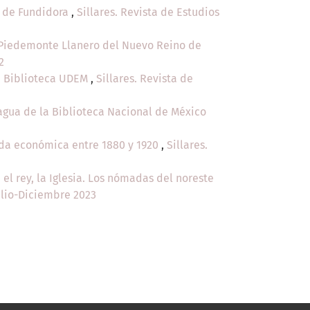
o de Fundidora
,
Sillares. Revista de Estudios
 Piedemonte Llanero del Nuevo Reino de
2
la Biblioteca UDEM
,
Sillares. Revista de
ragua de la Biblioteca Nacional de México
ida económica entre 1880 y 1920
,
Sillares.
el rey, la Iglesia. Los nómadas del noreste
Julio-Diciembre 2023