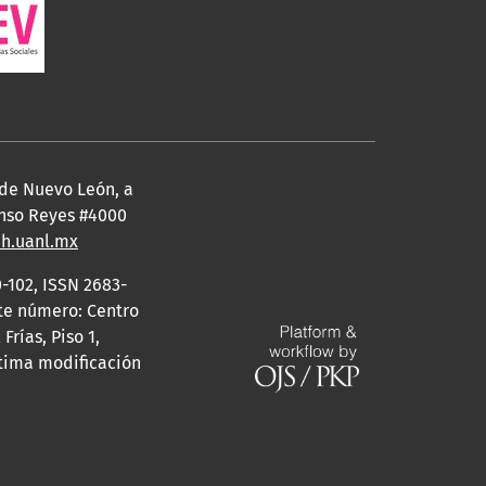
 de Nuevo León, a
fonso Reyes #4000
eh.uanl.mx
-102, ISSN 2683-
ste número: Centro
rías, Piso 1,
ltima modificación