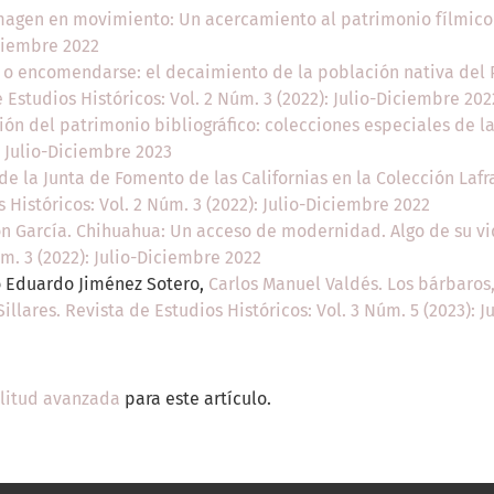
imagen en movimiento: Un acercamiento al patrimonio fílmic
iciembre 2022
 o encomendarse: el decaimiento de la población nativa del
e Estudios Históricos: Vol. 2 Núm. 3 (2022): Julio-Diciembre 202
ión del patrimonio bibliográfico: colecciones especiales de 
: Julio-Diciembre 2023
e la Junta de Fomento de las Californias en la Colección Laf
s Históricos: Vol. 2 Núm. 3 (2022): Julio-Diciembre 2022
n García. Chihuahua: Un acceso de modernidad. Algo de su v
úm. 3 (2022): Julio-Diciembre 2022
o Eduardo Jiménez Sotero,
Carlos Manuel Valdés. Los bárbaros, 
Sillares. Revista de Estudios Históricos: Vol. 3 Núm. 5 (2023): 
ilitud avanzada
para este artículo.