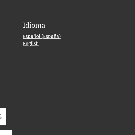
Idioma
Español (España)
English