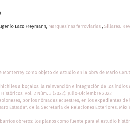
a
Eugenio Lazo Freymann,
Marquesinas ferroviarias
,
Sillares. Re
e Monterrey como objeto de estudio en la obra de Mario Ceru
hichiles a boçalos: la reinvención e integración de los indios 
 Históricos: Vol. 2 Núm. 3 (2022): Julio-Diciembre 2022
eoloneses, por los nómadas ecuestres, en los expedientes de 
naro Estrada”, de la Secretaría de Relaciones Exteriores, Méx
barrios obreros: los planos como fuente para el estudio histó