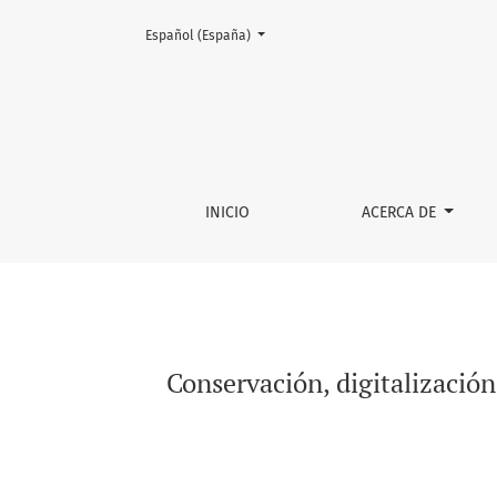
Cambiar el idioma. El actual es:
Español (España)
Conservación, digitalización y difusión del a
INICIO
ACERCA DE
Conservación, digitalización