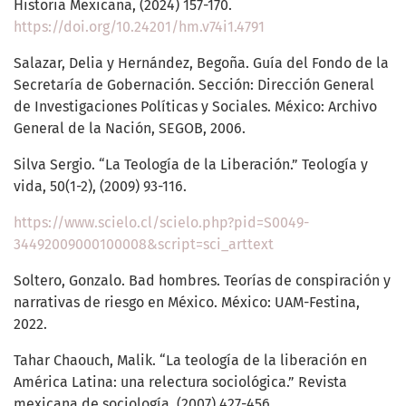
Historia Mexicana, (2024) 157-170.
https://doi.org/10.24201/hm.v74i1.4791
Salazar, Delia y Hernández, Begoña. Guía del Fondo de la
Secretaría de Gobernación. Sección: Dirección General
de Investigaciones Políticas y Sociales. México: Archivo
General de la Nación, SEGOB, 2006.
Silva Sergio. “La Teología de la Liberación.” Teología y
vida, 50(1-2), (2009) 93-116.
https://www.scielo.cl/scielo.php?pid=S0049-
34492009000100008&script=sci_arttext
Soltero, Gonzalo. Bad hombres. Teorías de conspiración y
narrativas de riesgo en México. México: UAM-Festina,
2022.
Tahar Chaouch, Malik. “La teología de la liberación en
América Latina: una relectura sociológica.” Revista
mexicana de sociología, (2007) 427-456.