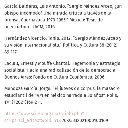
García Balderas, Luis Antonio. “Sergio Méndez Arceo, ¿un
obispo incómodo? Una mirada crítica a través de la
prensa, Cuernavaca 1970-1983.” México: Tesis de
licenciatura. UACM, 2016.
Hernández Vicencio, Tania. 2012. “Sergio Méndez Arceo y
su visión internacionalista.” Política y Cultura 38 (2012)
89-117.
Laclau, Ernest y Mouffe Chantal. Hegemonía y estrategia
socialista. Hacia una radicalización de la democracia.
Buenos Aires: Fondo de Cultura Económica, 2006.
Mendoza García, Jorge. “El jueves de corpus: la masacre
estudiantil de 1971 en México narrada a 50 años”. Polis,
17(1) (2021)169-211.
https://www.scielo.org.mx/scielo.php?
script=sci_arttext&pid=S18
70-23332021000100169