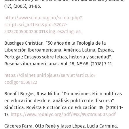
(17), (2005), 81-86.
http://www.scielo.org.bo/scielo.php?
script=sci_arttext&pid=S2077-
33232005000200011&lng=es&tlng=es
.
Büschges Christian. “50 años de la Teología de la
Liberación Iberoamericana. América Latina, España,
Portugal: Ensayos sobre letras, historia y sociedad”.
Reseñas iberoamericanas, Vol. 18, Nº 68, (2018) 7-11.
https://dialnet.unirioja.es/servlet/articulo?
codigo=6538122
Buenfil Burgos, Rosa Nidia. “Dimensiones ético políticas
en educación desde el análisis político de discurso”.
Sinéctica. Revista Electrónica de Educación, 35, (2010) 1-
17.
https://www.redalyc.org/pdf/998/99815165007.pdf
Cáceres Parra, Otto René y Jasso López, Lucía Carmina.