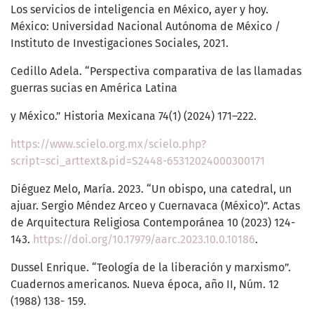
Los servicios de inteligencia en México, ayer y hoy.
México: Universidad Nacional Autónoma de México /
Instituto de Investigaciones Sociales, 2021.
Cedillo Adela. “Perspectiva comparativa de las llamadas
guerras sucias en América Latina
y México.” Historia Mexicana 74(1) (2024) 171–222.
https://www.scielo.org.mx/scielo.php?
script=sci_arttext&pid=S2448-65312024000300171
Diéguez Melo, María. 2023. “Un obispo, una catedral, un
ajuar. Sergio Méndez Arceo y Cuernavaca (México)”. Actas
de Arquitectura Religiosa Contemporánea 10 (2023) 124-
143.
https://doi.org/10.17979/aarc.2023.10.0.10186
.
Dussel Enrique. “Teología de la liberación y marxismo”.
Cuadernos americanos. Nueva época, año II, Núm. 12
(1988) 138- 159.