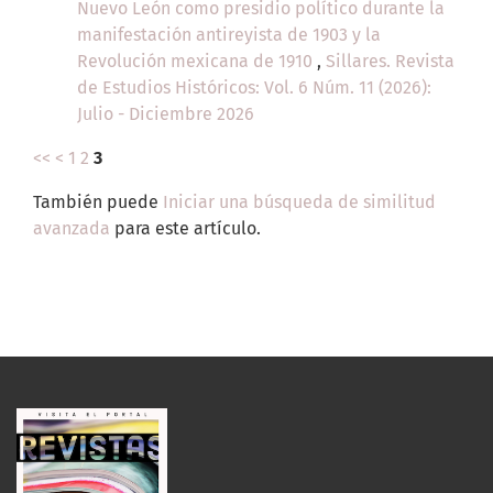
Nuevo León como presidio político durante la
manifestación antireyista de 1903 y la
Revolución mexicana de 1910
,
Sillares. Revista
de Estudios Históricos: Vol. 6 Núm. 11 (2026):
Julio - Diciembre 2026
<<
<
1
2
3
También puede
Iniciar una búsqueda de similitud
avanzada
para este artículo.