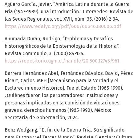
Agüero García, Javier. “América Latina durante la Guerra
Fría (1947-1989): una introducción.” InterSedes: Revista de
las Sedes Regionales, vol. XVII, núm. 35. (2016) 2-34.
https://www.redalyc.org/pdf/666/66646380006.pdf
Ahumada Durán, Rodrigo. “Problemas y Desafíos
historiográficos de la Epistemología de la Historia”.
Revista Communio, 3, (2000) 84-125.
https://repositorio.ugm.cl/handle/20.500.12743/961
Barrera Hernández Abel, Fernández Dávalos, David, Pérez
Ricart, Carlos. MEH [Mecanismo para la Verdad y el
Esclarecimiento Histórico]. Fue el Estado (1965-1990).
¿Quiénes fueron los perpetradores? Instituciones y
personas implicadas en la comisión de violaciones
graves a derechos humanos (1965-1990). México:
Secretaría de Gobernación, 2024.
Benz Wolfgang. “El fin de la Guerra Fría. Su significado
para Europa y el Tercer Mundo”. Revista Ciencia y Cultura,