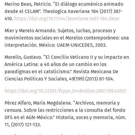
Merino Beas, Patricio. “El diálogo ecuménico animado
desde el CELAM”. Theologica Xaveriana 184 (2017) 387-
410.
https://doi.org/10.11144/javeriana.tx67-184.deac
Mier y Merelo Armando. Sujetos, luchas, procesos y
movimientos sociales en el Morelos contemporáneo: una
interpretación. México: UAEM-UNICEDES, 2003.
Morello, Gustavo. “El Concilio Vaticano II y su impacto en
América Latina: a 40 años de un cambio en los
paradigmas en el catolicismo.” Revista Mexicana De
Ciencias Políticas Y Sociales, 49(199) (2013) 81-104.
https://doi.org/10.22201/fcpys.2448492xe.2007.199.42551
Pérez Alfaro, María Magdalena. “Archivos, memoria y
censura. Sobre las restricciones a la consulta del fondo
DFS en el AGN-México.” Historia, voces y memoria, núm.
11, (2017) 121-133.