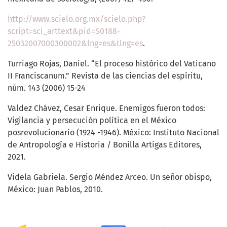
http://www.scielo.org.mx/scielo.php?
script=sci_arttext&pid=S0188-
25032007000300002&lng=es&tlng=es
.
Turriago Rojas, Daniel. “El proceso histórico del Vaticano
II Franciscanum.” Revista de las ciencias del espíritu,
núm. 143 (2006) 15-24
Valdez Chávez, Cesar Enrique. Enemigos fueron todos:
Vigilancia y persecución política en el México
posrevolucionario (1924 -1946). México: Instituto Nacional
de Antropología e Historia / Bonilla Artigas Editores,
2021.
Videla Gabriela. Sergio Méndez Arceo. Un señor obispo,
México: Juan Pablos, 2010.