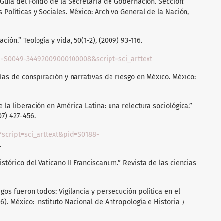
 Guía del Fondo de la Secretaría de Gobernación. Sección:
 Políticas y Sociales. México: Archivo General de la Nación,
ación.” Teología y vida, 50(1-2), (2009) 93-116.
id=S0049-34492009000100008&script=sci_arttext
ías de conspiración y narrativas de riesgo en México. México:
e la liberación en América Latina: una relectura sociológica.”
07) 427-456.
?script=sci_arttext&pid=S0188-
.
istórico del Vaticano II Franciscanum.” Revista de las ciencias
os fueron todos: Vigilancia y persecución política en el
). México: Instituto Nacional de Antropología e Historia /