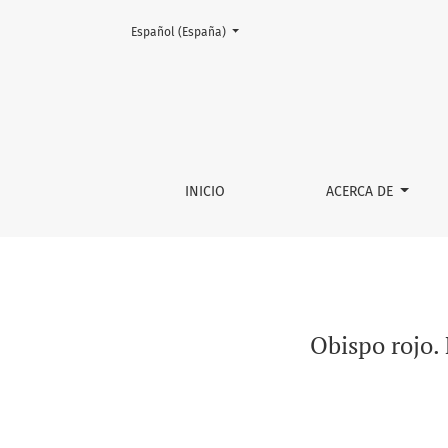
Cambiar el idioma. El actual es:
Español (España)
Obispo rojo. Fe, compromiso social y vigilanc
INICIO
ACERCA DE
Obispo rojo.