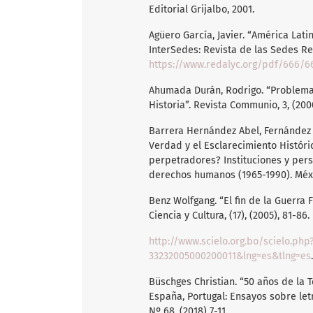
Editorial Grijalbo, 2001.
Agüero García, Javier. “América Lati
InterSedes: Revista de las Sedes Regi
https://www.redalyc.org/pdf/666/
Ahumada Durán, Rodrigo. “Problemas 
Historia”. Revista Communio, 3, (200
Barrera Hernández Abel, Fernández 
Verdad y el Esclarecimiento Históric
perpetradores? Instituciones y pers
derechos humanos (1965-1990). Méxi
Benz Wolfgang. “El fin de la Guerra 
Ciencia y Cultura, (17), (2005), 81-86.
http://www.scielo.org.bo/scielo.php
33232005000200011&lng=es&tlng=es
.
Büschges Christian. “50 años de la 
España, Portugal: Ensayos sobre letr
Nº 68, (2018) 7-11.