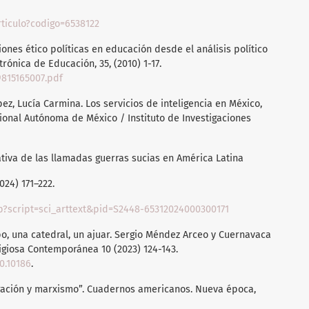
articulo?codigo=6538122
ones ético políticas en educación desde el análisis político
trónica de Educación, 35, (2010) 1-17.
9815165007.pdf
ez, Lucía Carmina. Los servicios de inteligencia en México,
ional Autónoma de México / Instituto de Investigaciones
tiva de las llamadas guerras sucias en América Latina
024) 171–222.
hp?script=sci_arttext&pid=S2448-65312024000300171
po, una catedral, un ajuar. Sergio Méndez Arceo y Cuernavaca
ligiosa Contemporánea 10 (2023) 124-143.
.0.10186
.
beración y marxismo”. Cuadernos americanos. Nueva época,