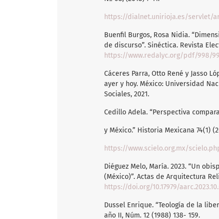
https://dialnet.unirioja.es/servlet/
Buenfil Burgos, Rosa Nidia. “Dimensi
de discurso”. Sinéctica. Revista Elec
https://www.redalyc.org/pdf/998/9
Cáceres Parra, Otto René y Jasso Lóp
ayer y hoy. México: Universidad Nac
Sociales, 2021.
Cedillo Adela. “Perspectiva compara
y México.” Historia Mexicana 74(1) (2
https://www.scielo.org.mx/scielo.p
Diéguez Melo, María. 2023. “Un obis
(México)”. Actas de Arquitectura Re
https://doi.org/10.17979/aarc.2023.10
Dussel Enrique. “Teología de la li
año II, Núm. 12 (1988) 138- 159.