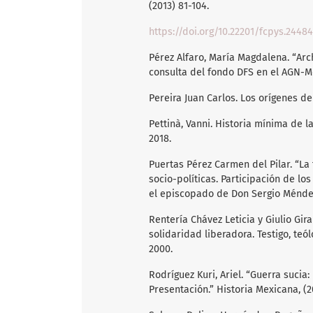
(2013) 81-104.
https://doi.org/10.22201/fcpys.24484
Pérez Alfaro, María Magdalena. “Arc
consulta del fondo DFS en el AGN-Méx
Pereira Juan Carlos. Los orígenes de 
Pettinà, Vanni. Historia mínima de l
2018.
Puertas Pérez Carmen del Pilar. “La 
socio-políticas. Participación de l
el episcopado de Don Sergio Méndez 
Rentería Chávez Leticia y Giulio Gir
solidaridad liberadora. Testigo, teó
2000.
Rodríguez Kuri, Ariel. “Guerra sucia:
Presentación.” Historia Mexicana, (2