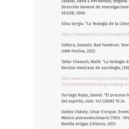
Salazar, Delia y Hernández, Begoña.
Dirección General de Investigaciones
SEGOB, 2006.
Silva Sergio. “La Teología de la Liber
https://www.scielo.cl/scielo.php?p
Soltero, Gonzalo. Bad hombres. Teor
UAM-Festina, 2022.
Tahar Chaouch, Malik. “La teología d
Revista mexicana de sociología, (20
http://www.scielo.org.mx/scielo.php
25032007000300002&lng=es&tlng=es
Turriago Rojas, Daniel. “El proceso h
del espíritu, núm. 143 (2006) 15-24
Valdez Chávez, Cesar Enrique. Enemig
México posrevolucionario (1924 -1946
Bonilla Artigas Editores, 2021.