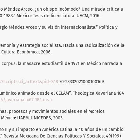
gio Méndez Arceo, ¿un obispo incómodo? Una mirada crítica a
-1983.” México: Tesis de licenciatura. UACM, 2016.
rgio Méndez Arceo y su visión internacionalista.” Política y
emonía y estrategia socialista. Hacia una radicalización de la
 Cultura Económica, 2006.
e corpus: la masacre estudiantil de 1971 en México narrada a
p?script=sci_arttext&pid=S18
70-23332021000100169
 ecuménico animado desde el CELAM”. Theologica Xaveriana 184
144/javeriana.tx67-184.deac
has, procesos y movimientos sociales en el Morelos
. México: UAEM-UNICEDES, 2003.
ano II y su impacto en América Latina: a 40 años de un cambio
” Revista Mexicana De Ciencias Políticas Y Sociales, 49(199)