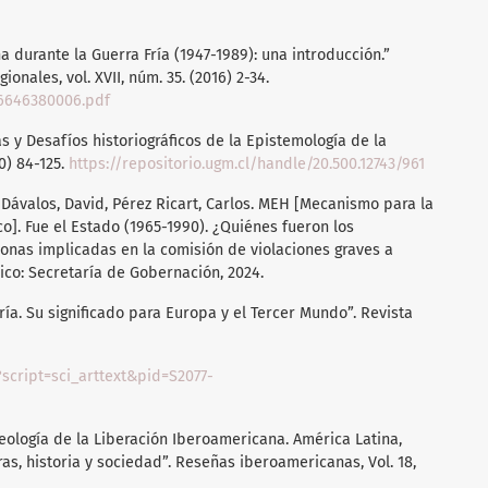
na durante la Guerra Fría (1947-1989): una introducción.”
onales, vol. XVII, núm. 35. (2016) 2-34.
66646380006.pdf
y Desafíos historiográficos de la Epistemología de la
0) 84-125.
https://repositorio.ugm.cl/handle/20.500.12743/961
Dávalos, David, Pérez Ricart, Carlos. MEH [Mecanismo para la
o]. Fue el Estado (1965-1990). ¿Quiénes fueron los
onas implicadas en la comisión de violaciones graves a
co: Secretaría de Gobernación, 2024.
Fría. Su significado para Europa y el Tercer Mundo”. Revista
?script=sci_arttext&pid=S2077-
Teología de la Liberación Iberoamericana. América Latina,
as, historia y sociedad”. Reseñas iberoamericanas, Vol. 18,