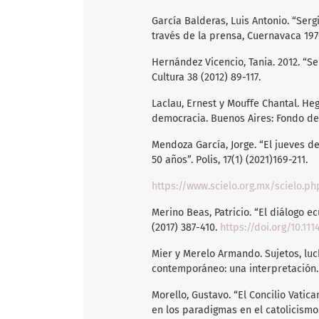
García Balderas, Luis Antonio. “Ser
través de la prensa, Cuernavaca 1970
Hernández Vicencio, Tania. 2012. “Se
Cultura 38 (2012) 89-117.
Laclau, Ernest y Mouffe Chantal. Heg
democracia. Buenos Aires: Fondo de
Mendoza García, Jorge. “El jueves d
50 años”. Polis, 17(1) (2021)169-211.
https://www.scielo.org.mx/scielo.ph
Merino Beas, Patricio. “El diálogo
(2017) 387-410.
https://doi.org/10.11
Mier y Merelo Armando. Sujetos, luc
contemporáneo: una interpretación
Morello, Gustavo. “El Concilio Vatic
en los paradigmas en el catolicismo.