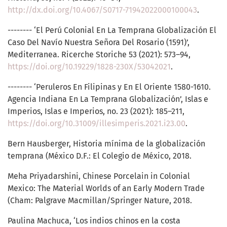
http://dx.doi.org/10.4067/S0717-71942022000100043
.
-------- ‘El Perú Colonial En La Temprana Globalización El
Caso Del Navío Nuestra Señora Del Rosario (1591)’,
Mediterranea. Ricerche Storiche 53 (2021): 573–94,
https://doi.org/10.19229/1828-230X/53042021
.
-------- ‘Peruleros En Filipinas y En El Oriente 1580-1610.
Agencia Indiana En La Temprana Globalización’, Islas e
Imperios, Islas e Imperios, no. 23 (2021): 185–211,
https://doi.org/10.31009/illesimperis.2021.i23.00
.
Bern Hausberger, Historia mínima de la globalización
temprana (México D.F.: El Colegio de México, 2018.
Meha Priyadarshini, Chinese Porcelain in Colonial
Mexico: The Material Worlds of an Early Modern Trade
(Cham: Palgrave Macmillan/Springer Nature, 2018.
Paulina Machuca, ‘Los indios chinos en la costa