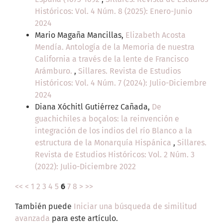
Históricos: Vol. 4 Núm. 8 (2025): Enero-Junio
2024
Mario Magaña Mancillas,
Elizabeth Acosta
Mendía. Antología de la Memoria de nuestra
California a través de la lente de Francisco
Arámburo.
,
Sillares. Revista de Estudios
Históricos: Vol. 4 Núm. 7 (2024): Julio-Diciembre
2024
Diana Xóchitl Gutiérrez Cañada,
De
guachichiles a boçalos: la reinvención e
integración de los indios del río Blanco a la
estructura de la Monarquía Hispánica
,
Sillares.
Revista de Estudios Históricos: Vol. 2 Núm. 3
(2022): Julio-Diciembre 2022
<<
<
1
2
3
4
5
6
7
8
>
>>
También puede
Iniciar una búsqueda de similitud
avanzada
para este artículo.