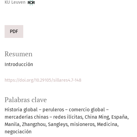
KU Leuven
PDF
Resumen
Introducción
https://doi.org/10.29105/sillares4.7-148
Palabras clave
Historia global – peruleros – comercio global –
mercaderías chinas – redes ilícitas
China Ming, España,
Manila, Zhangzhou, Sangleys
misioneros
Medicina
negociación