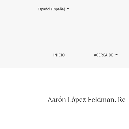
Cambiar el idioma. El actual es:
Español (España)
Aarón López Feldman. Re-sentimientos de la
INICIO
ACERCA DE
Aarón López Feldman. Re-s