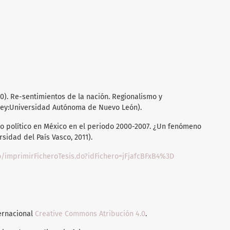
). Re-sentimientos de la nación. Regionalismo y
rey:Universidad Autónoma de Nuevo León).
mo político en México en el periodo 2000-2007. ¿Un fenómeno
rsidad del País Vasco, 2011).
o/imprimirFicheroTesis.do?idFichero=jFjafcBFxB4%3D
ternacional
Creative Commons Atribución 4.0
.