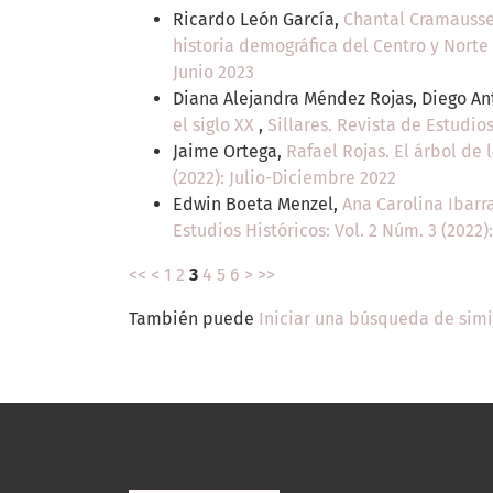
Ricardo León García,
Chantal Cramaussel
historia demográfica del Centro y Norte
Junio 2023
Diana Alejandra Méndez Rojas, Diego An
el siglo XX
,
Sillares. Revista de Estudios
Jaime Ortega,
Rafael Rojas. El árbol de
(2022): Julio-Diciembre 2022
Edwin Boeta Menzel,
Ana Carolina Ibarr
Estudios Históricos: Vol. 2 Núm. 3 (2022)
<<
<
1
2
3
4
5
6
>
>>
También puede
Iniciar una búsqueda de sim