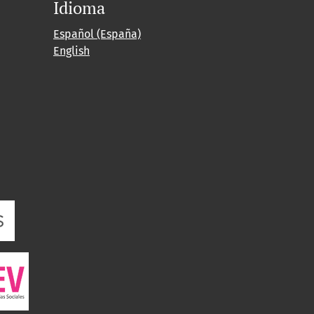
Idioma
Español (España)
English