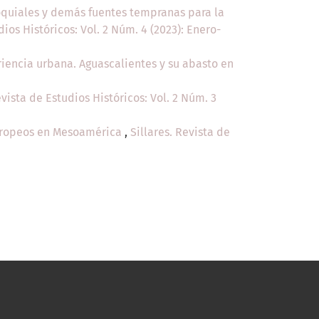
roquiales y demás fuentes tempranas para la
dios Históricos: Vol. 2 Núm. 4 (2023): Enero-
iencia urbana. Aguascalientes y su abasto en
evista de Estudios Históricos: Vol. 2 Núm. 3
 europeos en Mesoamérica
,
Sillares. Revista de