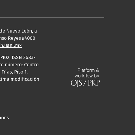
 de Nuevo León, a
fonso Reyes #4000
eh.uanl.mx
-102, ISSN 2683-
ste número: Centro
rías, Piso 1,
ltima modificación
mons