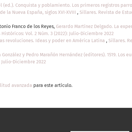
 (ed.). Conquista y poblamiento. Los primeros registros par
 de la Nueva España, siglos XVI-XVIII
,
Sillares. Revista de Estu
tonio Franco de los Reyes,
Gerardo Martínez Delgado. La exper
 Históricos: Vol. 2 Núm. 3 (2022): Julio-Diciembre 2022
 las revoluciones. Ideas y poder en América Latina
,
Sillares. R
a González y Pedro Marañón Hernández (editores). 1519. Los
: Julio-Diciembre 2022
ilitud avanzada
para este artículo.