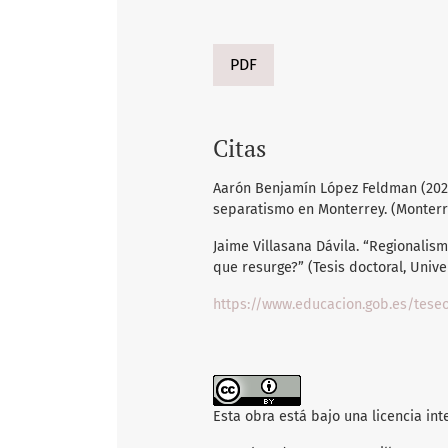
PDF
Citas
Aarón Benjamín López Feldman (2020
separatismo en Monterrey. (Monter
Jaime Villasana Dávila. “Regionalis
que resurge?” (Tesis doctoral, Unive
https://www.educacion.gob.es/tese
Esta obra está bajo una licencia in