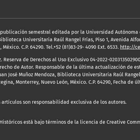
a publicación semestral editada por la Universidad Autónoma
iblioteca Universitaria Raúl Rangel Frías, Piso 1, Avenida Al
México. C.P. 64290. Tel.+52 (81)83-29- 4090 Ext. 6533.
http://c
z. Reserva de Derechos al Uso Exclusivo 04-2022-020313502900
erecho de Autor. Responsable de la última actualización de e
an José Muñoz Mendoza, Biblioteca Universitaria Raúl Rangel F
egina, Monterrey, Nuevo León, México. C.P. 64290, Fecha de ú
 artículos son responsabilidad exclusiva de los autores.
 Históricos está bajo términos de la licencia de Creative Com