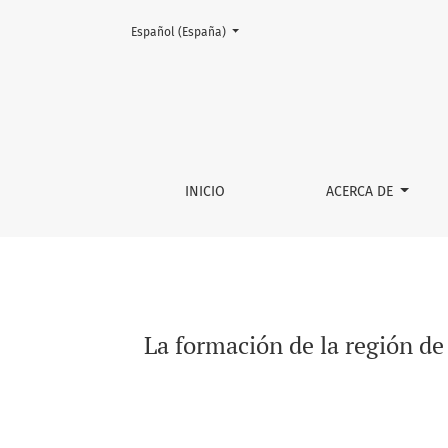
Cambiar el idioma. El actual es:
Español (España)
La formación de la región de los valles de Du
INICIO
ACERCA DE
La formación de la región de