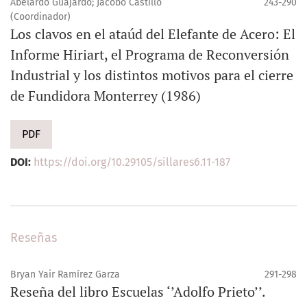
Abelardo Guajardo; Jacobo Castillo
243-290
(Coordinador)
Los clavos en el ataúd del Elefante de Acero: El
Informe Hiriart, el Programa de Reconversión
Industrial y los distintos motivos para el cierre
de Fundidora Monterrey (1986)
PDF
DOI:
https://doi.org/10.29105/sillares6.11-187
Reseñas
Bryan Yair Ramírez Garza
291-298
Reseña del libro Escuelas ‘’Adolfo Prieto’’.