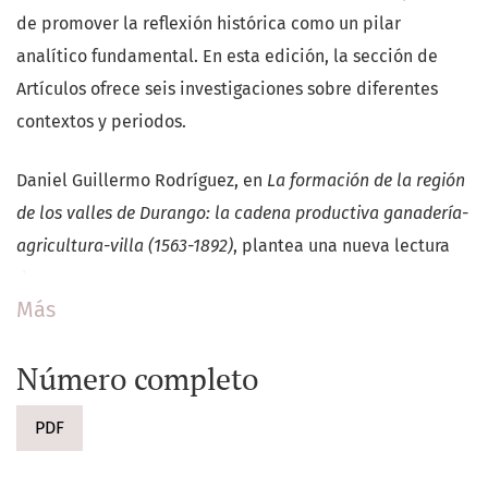
de promover la reflexión histórica como un pilar
analítico fundamental. En esta edición, la sección de
Artículos ofrece seis investigaciones sobre diferentes
contextos y periodos.
Daniel Guillermo Rodríguez, en
La formación de la región
de los valles de Durango: la cadena productiva ganadería-
agricultura-villa (1563-1892)
, plantea una nueva lectura
de esta zona.
Más
Mariana Espejo, con
La Educación, empresa familiar y
Número completo
modernidad: trayectoria de la formación técnica de las
elites del norte de México en el extranjero (1870-1918)
,
PDF
explora la estrecha vinculación entre el ámbito
educativo y el empresarial. Por su parte, Leonardo