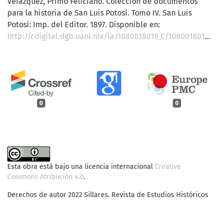
Velázquez, Primo Feliciano. Colección de documentos
para la historia de San Luis Potosí. Tomo IV. San Luis
Potosí: Imp. del Editor. 1897. Disponible en:
http://cdigital.dgb.uanl.mx/la/1080018019_C/1080018019_C.html#sthash.o9V0Liao.dpuf
0
0
Esta obra está bajo una licencia internacional
Creative
Commons Atribución 4.0
.
Derechos de autor 2022 Sillares. Revista de Estudios Históricos