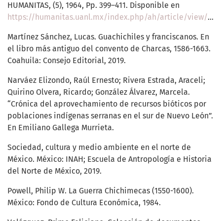
HUMANITAS, (5), 1964, Pp. 399–411. Disponible en
https://humanitas.uanl.mx/index.php/ah/article/view/530
Martínez Sánchez, Lucas. Guachichiles y franciscanos. En
el libro más antiguo del convento de Charcas, 1586-1663.
Coahuila: Consejo Editorial, 2019.
Narváez Elizondo, Raúl Ernesto; Rivera Estrada, Araceli;
Quirino Olvera, Ricardo; González Álvarez, Marcela.
“Crónica del aprovechamiento de recursos bióticos por
poblaciones indígenas serranas en el sur de Nuevo León”.
En Emiliano Gallega Murrieta.
Sociedad, cultura y medio ambiente en el norte de
México. México: INAH; Escuela de Antropología e Historia
del Norte de México, 2019.
Powell, Philip W. La Guerra Chichimecas (1550-1600).
México: Fondo de Cultura Económica, 1984.