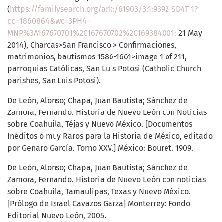
(
https://familysearch.org/ark:/61903/3:1:9392-SD4T-1?
cc=1860864&wc=3PH4-
MNP%3A167670701%2C167670702%2C169384001:
21 May
2014), Charcas>San Francisco > Confirmaciones,
matrimonios, bautismos 1586-1661>image 1 of 211;
parroquias Católicas, San Luis Potosi (Catholic Church
parishes, San Luis Potosi).
De León, Alonso; Chapa, Juan Bautista; Sánchez de
Zamora, Fernando. Historia de Nuevo León con Noticias
sobre Coahuila, Téjas y Nuevo México. [Documentos
Inéditos ó muy Raros para la Historia de México, editado
por Genaro García. Torno XXV.] México: Bouret. 1909.
De León, Alonso; Chapa, Juan Bautista; Sánchez de
Zamora, Fernando. Historia de Nuevo León con noticias
sobre Coahuila, Tamaulipas, Texas y Nuevo México.
[Prólogo de Israel Cavazos Garza] Monterrey: Fondo
Editorial Nuevo León, 2005.