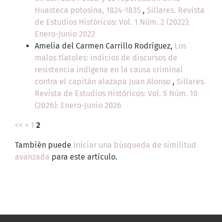
Huasteca potosina, 1824-1835
,
Sillares. Revista
de Estudios Históricos: Vol. 1 Núm. 2 (2022):
Enero-Junio 2022
Amelia del Carmen Carrillo Rodríguez,
Los
malos tlatoles: indicios de discursos de
resistencia indígena en la causa criminal
contra el capitán alazapa Juan Alonso
,
Sillares.
Revista de Estudios Históricos: Vol. 5 Núm. 10
(2026): Enero-Junio 2026
<<
<
1
2
También puede
Iniciar una búsqueda de similitud
avanzada
para este artículo.