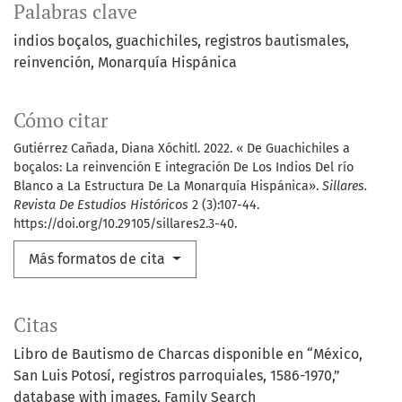
Palabras clave
indios boçalos
guachichiles
registros bautismales
reinvención
Monarquía Hispánica
Cómo citar
Gutiérrez Cañada, Diana Xóchitl. 2022. « De Guachichiles a
boçalos: La reinvención E integración De Los Indios Del río
Blanco a La Estructura De La Monarquía Hispánica».
Sillares.
Revista De Estudios Históricos
2 (3):107-44.
https://doi.org/10.29105/sillares2.3-40.
Más formatos de cita
Citas
Libro de Bautismo de Charcas disponible en “México,
San Luis Potosí, registros parroquiales, 1586-1970,”
database with images, Family Search