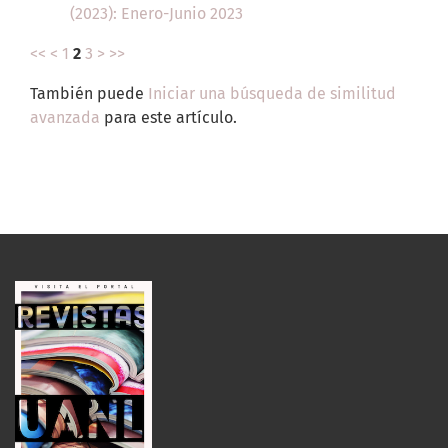
(2023): Enero-Junio 2023
<<
<
1
2
3
>
>>
También puede
Iniciar una búsqueda de similitud
avanzada
para este artículo.