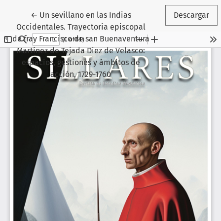
Volver a los detalles del artículo
←
Un sevillano en las Indias
Descargar
Occidentales. Trayectoria episcopal
de fray Francisco de san Buenaventura
Martínez de Tejada Diez de Velasco:
espacios, gestiones y ámbitos de
acción, 1729-1760