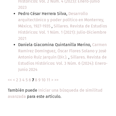
Históricos: Vol. 2 Núm. 4 (2023): Enero-Junio
2023
Pedro César Herrera Silva,
Desarrollo
arquitectónico y poder político en Monterrey,
México, 1927-1935
,
Sillares. Revista de Estudios
Históricos: Vol. 1 Núm. 1 (2021): Julio-Diciembre
2021
Daniela Giacomina Quintanilla Merino,
Carmen
Ramírez Domínguez, Óscar Flores Solano y José
Antonio Ruíz Jarquín (Dir.).
,
Sillares. Revista de
Estudios Históricos: Vol. 3 Núm. 6 (2024): Enero-
Junio 2024
<<
<
2
3
4
5
6
7
8
9
10
11
>
>>
También puede
Iniciar una búsqueda de similitud
avanzada
para este artículo.