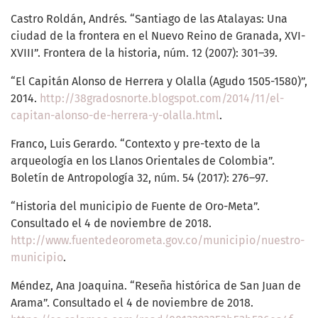
Castro Roldán, Andrés. “Santiago de las Atalayas: Una
ciudad de la frontera en el Nuevo Reino de Granada, XVI-
XVIII”. Frontera de la historia, núm. 12 (2007): 301–39.
“El Capitán Alonso de Herrera y Olalla (Agudo 1505-1580)”,
2014.
http://38gradosnorte.blogspot.com/2014/11/el-
capitan-alonso-de-herrera-y-olalla.html
.
Franco, Luis Gerardo. “Contexto y pre-texto de la
arqueología en los Llanos Orientales de Colombia”.
Boletín de Antropología 32, núm. 54 (2017): 276–97.
“Historia del municipio de Fuente de Oro-Meta”.
Consultado el 4 de noviembre de 2018.
http://www.fuentedeorometa.gov.co/municipio/nuestro-
municipio
.
Méndez, Ana Joaquina. “Reseña histórica de San Juan de
Arama”. Consultado el 4 de noviembre de 2018.