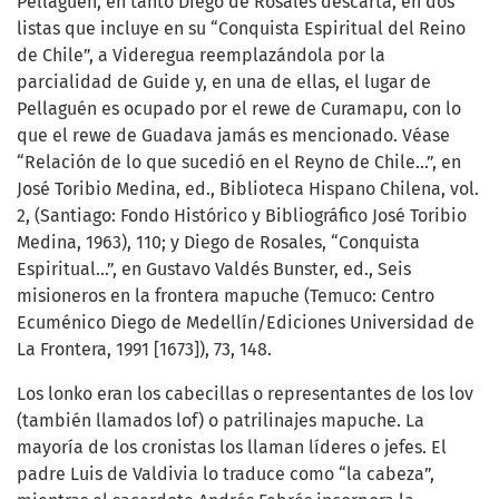
Pellaguén, en tanto Diego de Rosales descarta, en dos
listas que incluye en su “Conquista Espiritual del Reino
de Chile”, a Videregua reemplazándola por la
parcialidad de Guide y, en una de ellas, el lugar de
Pellaguén es ocupado por el rewe de Curamapu, con lo
que el rewe de Guadava jamás es mencionado. Véase
“Relación de lo que sucedió en el Reyno de Chile...”, en
José Toribio Medina, ed., Biblioteca Hispano Chilena, vol.
2, (Santiago: Fondo Histórico y Bibliográfico José Toribio
Medina, 1963), 110; y Diego de Rosales, “Conquista
Espiritual...”, en Gustavo Valdés Bunster, ed., Seis
misioneros en la frontera mapuche (Temuco: Centro
Ecuménico Diego de Medellín/Ediciones Universidad de
La Frontera, 1991 [1673]), 73, 148.
Los lonko eran los cabecillas o representantes de los lov
(también llamados lof) o patrilinajes mapuche. La
mayoría de los cronistas los llaman líderes o jefes. El
padre Luis de Valdivia lo traduce como “la cabeza”,