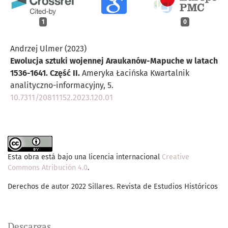
1
0
Andrzej Ulmer (2023)
Ewolucja sztuki wojennej Araukanów-Mapuche w latach
1536-1641. Część II.
Ameryka Łacińska Kwartalnik
analityczno-informacyjny,
5.
10.7311/20811152.2023.120.01
Esta obra está bajo una licencia internacional
Creative
Commons Atribución 4.0
.
Derechos de autor 2022 Sillares. Revista de Estudios Históricos
Descargas