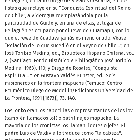
Pellaguén, en tanto Diego de Rosales descarta, en dos
listas que incluye en su “Conquista Espiritual del Reino
de Chile”, a Videregua reemplazándola por la
parcialidad de Guide y, en una de ellas, el lugar de
Pellaguén es ocupado por el rewe de Curamapu, con lo
que el rewe de Guadava jamás es mencionado. Véase
“Relación de lo que sucedió en el Reyno de Chile...”, en
José Toribio Medina, ed., Biblioteca Hispano Chilena, vol.
2, (Santiago: Fondo Histórico y Bibliográfico José Toribio
Medina, 1963), 110; y Diego de Rosales, “Conquista
Espiritual...”, en Gustavo Valdés Bunster, ed., Seis
misioneros en la frontera mapuche (Temuco: Centro
Ecuménico Diego de Medellín/Ediciones Universidad de
La Frontera, 1991 [1673]), 73, 148.
Los lonko eran los cabecillas o representantes de los lov
(también llamados lof) o patrilinajes mapuche. La
mayoría de los cronistas los llaman líderes o jefes. El
padre Luis de Valdivia lo traduce como “la cabeza”,