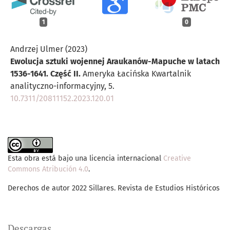
1
0
Andrzej Ulmer (2023)
Ewolucja sztuki wojennej Araukanów-Mapuche w latach
1536-1641. Część II.
Ameryka Łacińska Kwartalnik
analityczno-informacyjny,
5.
10.7311/20811152.2023.120.01
Esta obra está bajo una licencia internacional
Creative
Commons Atribución 4.0
.
Derechos de autor 2022 Sillares. Revista de Estudios Históricos
Descargas