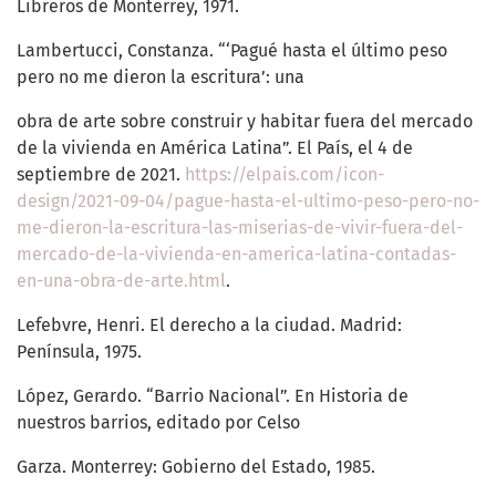
Libreros de Monterrey, 1971.
Lambertucci, Constanza. “‘Pagué hasta el último peso
pero no me dieron la escritura’: una
obra de arte sobre construir y habitar fuera del mercado
de la vivienda en América Latina”. El País, el 4 de
septiembre de 2021.
https://elpais.com/icon-
design/2021-09-04/pague-hasta-el-ultimo-peso-pero-no-
me-dieron-la-escritura-las-miserias-de-vivir-fuera-del-
mercado-de-la-vivienda-en-america-latina-contadas-
en-una-obra-de-arte.html
.
Lefebvre, Henri. El derecho a la ciudad. Madrid:
Península, 1975.
López, Gerardo. “Barrio Nacional”. En Historia de
nuestros barrios, editado por Celso
Garza. Monterrey: Gobierno del Estado, 1985.