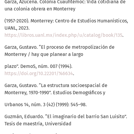
Garza, Azucena. Colonia Cuauhtémoc: Vida cotidiana de
una colonia obrera en Monterrey
(1957-2020). Monterrey: Centro de Estudios Humanísticos,
UANL, 2023.
https://libros.uanl.mx/index.php/u/catalog/book/135
.
Garza, Gustavo. “El proceso de metropolización de
Monterrey / hay que planear a largo
plazo”. DemoS, núm. 007 (1994).
https://doi.org/10.22201/%6634
.
Garza, Gustavo. “La estructura socioespacial de
Monterrey, 1970-1990”. Estudios Demográficos y
Urbanos 14, núm. 3 (42) (1999): 545–98.
Guzmán, Eduardo. “El imaginario del barrio San Luisito”.
Tesis de maestría, Universidad