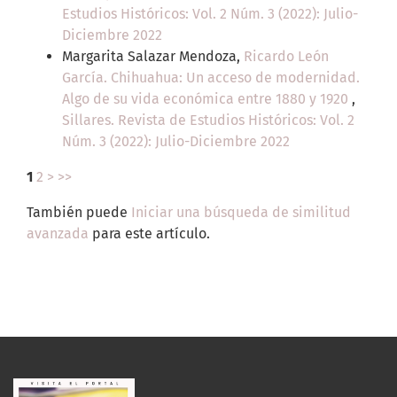
Estudios Históricos: Vol. 2 Núm. 3 (2022): Julio-
Diciembre 2022
Margarita Salazar Mendoza,
Ricardo León
García. Chihuahua: Un acceso de modernidad.
Algo de su vida económica entre 1880 y 1920
,
Sillares. Revista de Estudios Históricos: Vol. 2
Núm. 3 (2022): Julio-Diciembre 2022
1
2
>
>>
También puede
Iniciar una búsqueda de similitud
avanzada
para este artículo.