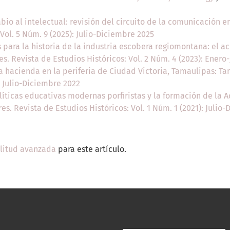
abio al intelectual: revisión del circuito de la comunicación e
 Vol. 5 Núm. 9 (2025): Julio-Diciembre 2025
 para la historia de la industria escobera regiomontana: el a
res. Revista de Estudios Históricos: Vol. 2 Núm. 4 (2023): Enero
a hacienda en la periferia de Ciudad Victoria, Tamaulipas: T
: Julio-Diciembre 2022
olíticas educativas modernas porfiristas y la formación de la
res. Revista de Estudios Históricos: Vol. 1 Núm. 1 (2021): Julio
ilitud avanzada
para este artículo.