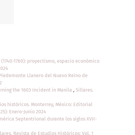
II (1740-1760): proyectismo, espacio económico
2024
 Piedemonte Llanero del Nuevo Reino de
2
ning the 1603 Incident in Manila
,
Sillares.
ios históricos. Monterrey, México: Editorial
025): Enero-Junio 2024
mérica Septentrional durante los siglos XVII-
llares. Revista de Estudios Históricos: Vol. 1