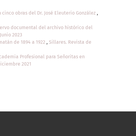
n cinco obras del Dr. José Eleuterio González
,
cervo documental del archivo histórico del
-Junio 2023
amatán de 1894 a 1922
,
Sillares. Revista de
 Academia Profesional para Señoritas en
-Diciembre 2021