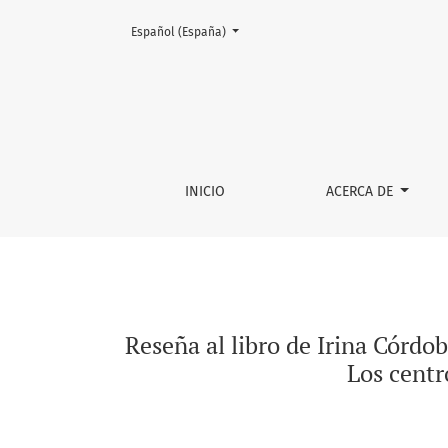
Cambiar el idioma. El actual es:
Español (España)
Reseña al libro de Irina Córdoba Ramírez, Des
INICIO
ACERCA DE
Reseña al libro de Irina Córdob
Los centr