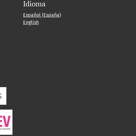
Idioma
Español (España)
English