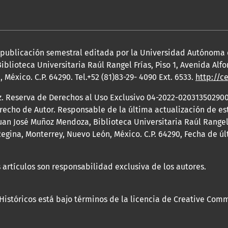
a publicación semestral editada por la Universidad Autónoma
iblioteca Universitaria Raúl Rangel Frías, Piso 1, Avenida Al
México. C.P. 64290. Tel.+52 (81)83-29- 4090 Ext. 6533.
http://c
z. Reserva de Derechos al Uso Exclusivo 04-2022-020313502900
erecho de Autor. Responsable de la última actualización de e
an José Muñoz Mendoza, Biblioteca Universitaria Raúl Rangel F
egina, Monterrey, Nuevo León, México. C.P. 64290, Fecha de ú
 artículos son responsabilidad exclusiva de los autores.
 Históricos está bajo términos de la licencia de Creative Com