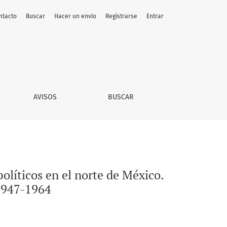
ntacto
Buscar
Hacer un envío
Registrarse
Entrar
Los centros de contratación del Programa Bracero, 1947-1964
AVISOS
BUSCAR
políticos en el norte de México.
 1947-1964