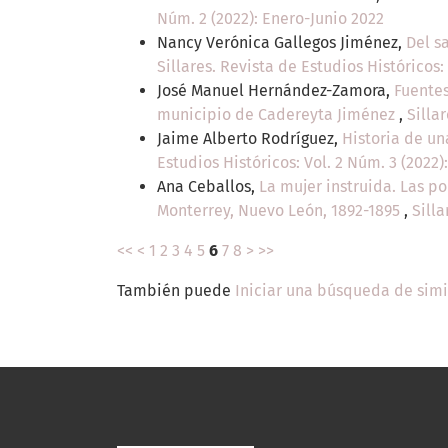
Núm. 2 (2022): Enero-Junio 2022
Nancy Verónica Gallegos Jiménez,
Del s
Sillares. Revista de Estudios Históricos:
José Manuel Hernández-Zamora,
Fuentes
municipio de Cadereyta Jiménez
,
Silla
Jaime Alberto Rodríguez,
Historia de un
Estudios Históricos: Vol. 2 Núm. 3 (2022)
Ana Ceballos,
La mujer instruida. Las p
Monterrey, Nuevo León, 1892-1895
,
Silla
<<
<
1
2
3
4
5
6
7
8
>
>>
También puede
Iniciar una búsqueda de sim