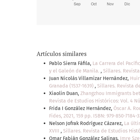
Artículos similares
Pablo Sierra Fáfila,
La Carrera del Pacíf
y el Galeón de Manila.
,
Sillares. Revist
Juan Nicolás Villamizar Hernández,
Huir
Granada (1537-1639)
,
Sillares. Revista d
Xiaolin Duan,
Zhangzhou Immigrants bet
Revista de Estudios Históricos: Vol. 4 N
Frida I González Hernández,
Óscar A. Ro
Fides, 2021, 159 pp. ISBN: 979-850-7184-
Nelson Jofrak Rodríguez Cázarez,
La últi
XVIII
,
Sillares. Revista de Estudios Hist
Omar Fabián González Salinas,
Imre Sze