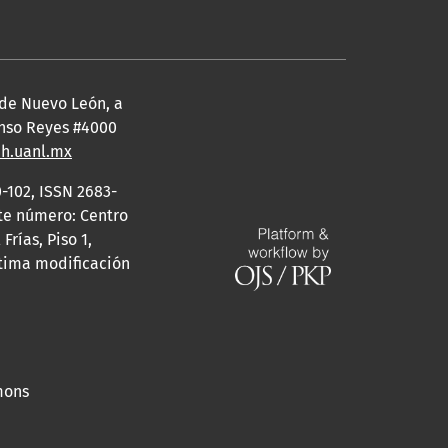
 de Nuevo León, a
fonso Reyes #4000
eh.uanl.mx
-102, ISSN 2683-
ste número: Centro
rías, Piso 1,
ltima modificación
mons