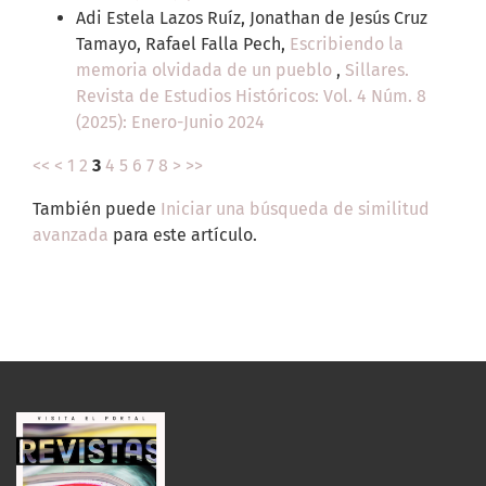
Adi Estela Lazos Ruíz, Jonathan de Jesús Cruz
Tamayo, Rafael Falla Pech,
Escribiendo la
memoria olvidada de un pueblo
,
Sillares.
Revista de Estudios Históricos: Vol. 4 Núm. 8
(2025): Enero-Junio 2024
<<
<
1
2
3
4
5
6
7
8
>
>>
También puede
Iniciar una búsqueda de similitud
avanzada
para este artículo.