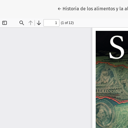
Volver a los detalles del artícu
←
Historia de los alimentos y la 