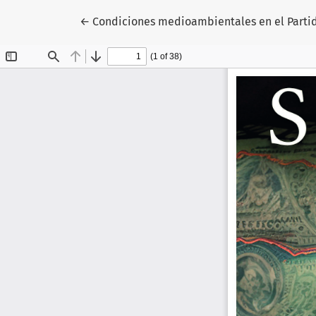
Volver a los detalles del artículo
←
Condiciones medioambientales en el Partid