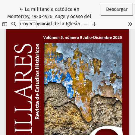
Volver a los detalles del artículo
←
La militancia católica en
Descargar
Monterrey, 1920-1926. Auge y ocaso del
proyecto social de la Iglesia