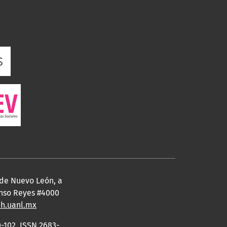
 de Nuevo León, a
fonso Reyes #4000
eh.uanl.mx
-102, ISSN 2683-