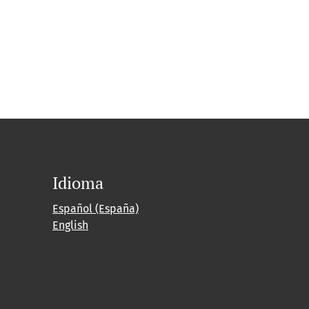
Idioma
Español (España)
English