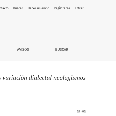
ntacto
Buscar
Hacer un envío
Registrarse
Entrar
AVISOS
BUSCAR
s variación dialectal neologismos
53-95