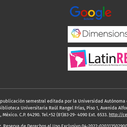
a publicación semestral editada por la Universidad Autónoma
iblioteca Universitaria Raúl Rangel Frías, Piso 1, Avenida Al
México. C.P. 64290. Tel.+52 (81)83-29- 4090 Ext. 6533.
http://c
z. Reserva de Derechos al Uso Exclusivo 04-2022-020313502900