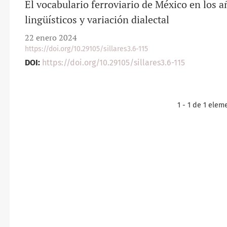
El vocabulario ferroviario de México en los 
lingüísticos y variación dialectal
22 enero 2024
https://doi.org/10.29105/sillares3.6-115
DOI:
https://doi.org/10.29105/sillares3.6-115
1 - 1 de 1 elem