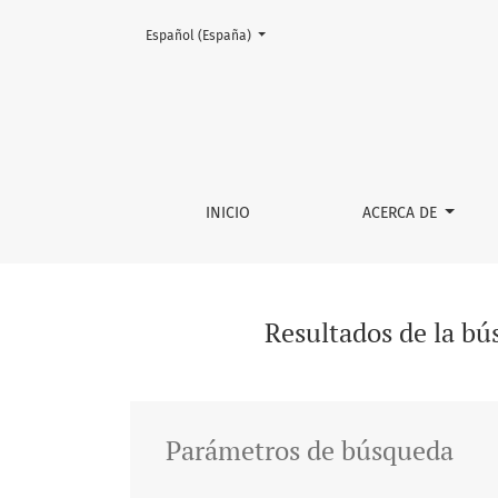
Cambiar el idioma. El actual es:
Español (España)
Buscar
INICIO
ACERCA DE
Resultados de la b
Parámetros de búsqueda