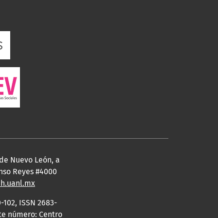
 de Nuevo León, a
fonso Reyes #4000
eh.uanl.mx
-102, ISSN 2683-
ste número: Centro