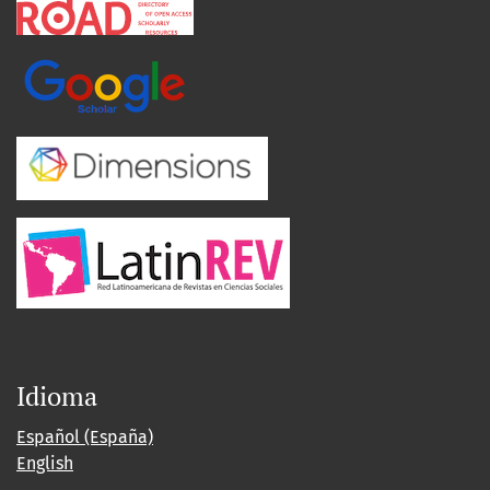
Idioma
Español (España)
English