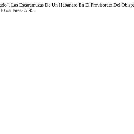
nfado”. Las Escaramuzas De Un Habanero En El Provisorato Del Obisp
9105/sillares3.5-95.