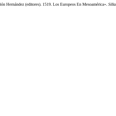
ñón Hernández (editores). 1519. Los Europeos En Mesoamérica».
Sill