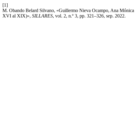
[1]
M. Obando Belard Silvano, «Guillermo Nieva Ocampo, Ana Mónica Gon
XVI al XIX)»,
SILLARES
, vol. 2, n.º 3, pp. 321–326, sep. 2022.