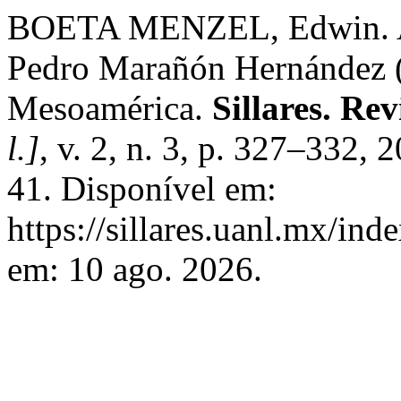
BOETA MENZEL, Edwin. Ana
Pedro Marañón Hernández (e
Mesoamérica.
Sillares. Rev
l.]
, v. 2, n. 3, p. 327–332, 
41. Disponível em:
https://sillares.uanl.mx/ind
em: 10 ago. 2026.