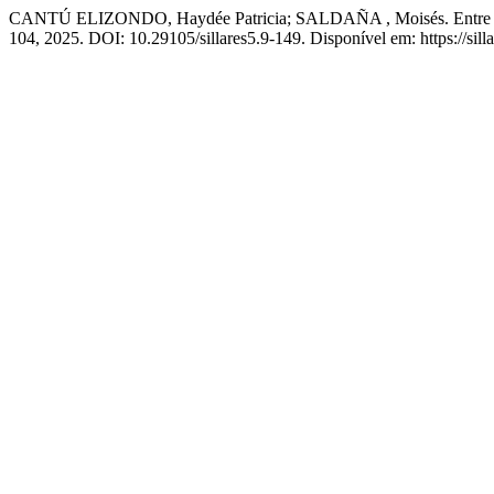
CANTÚ ELIZONDO, Haydée Patricia; SALDAÑA , Moisés. Entre la reg
104, 2025. DOI: 10.29105/sillares5.9-149. Disponível em: https://sill