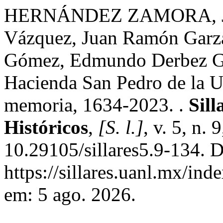
HERNÁNDEZ ZAMORA, José
Vázquez, Juan Ramón Garza
Gómez, Edmundo Derbez Ga
Hacienda San Pedro de la U
memoria, 1634-2023. .
Sill
Históricos
,
[S. l.]
, v. 5, n.
10.29105/sillares5.9-134. 
https://sillares.uanl.mx/ind
em: 5 ago. 2026.