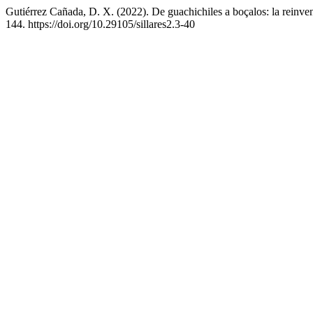
Gutiérrez Cañada, D. X. (2022). De guachichiles a boçalos: la reinven
144. https://doi.org/10.29105/sillares2.3-40