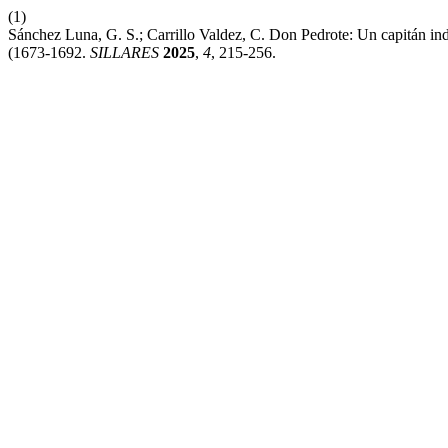
(1)
Sánchez Luna, G. S.; Carrillo Valdez, C. Don Pedrote: Un capitán i
(1673-1692.
SILLARES
2025
,
4
, 215-256.