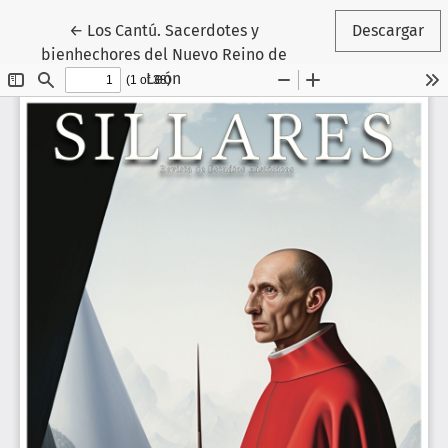
Volver a los detalles del artículo
←
Los Cantú. Sacerdotes y
Descargar
bienhechores del Nuevo Reino de
León